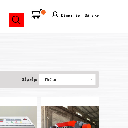
Đăng nhập
&
Đăng ký
Sắp xếp:
Thứ tự