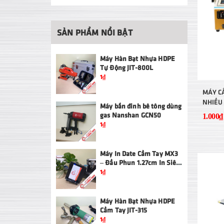
SẢN PHẨM NỔI BẬT
Máy Hàn Bạt Nhựa HDPE
Tự Động JIT-800L
1₫
MÁY C
NHIỀU 
Máy bắn đinh bê tông dùng
gas Nanshan GCN50
1.000₫
1₫
Máy In Date Cầm Tay MX3
– Đầu Phun 1.27cm In Siêu
Nét
1₫
Máy Hàn Bạt Nhựa HDPE
Cầm Tay JIT-315
1₫