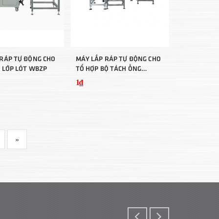
RÁP TỰ ĐỘNG CHO
MÁY LẮP RÁP TỰ ĐỘNG CHO
Ó LỚP LÓT WBZP
TỔ HỢP BỘ TÁCH ỐNG
WBFSQ
1₫
»