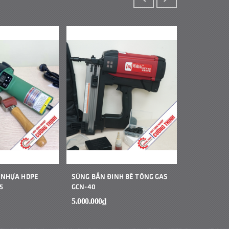
 NHỰA HDPE
SÚNG BẮN ĐINH BÊ TÔNG GAS
MÁY HÀN B
5
GCN-40
CẦM TAY JIT
5.000.000₫
1₫