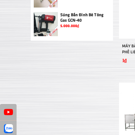
Súng Bắn Đinh Bê Tông
Gas GCN-40
5.000.000₫
MÁY B
PHẾ LI
1₫