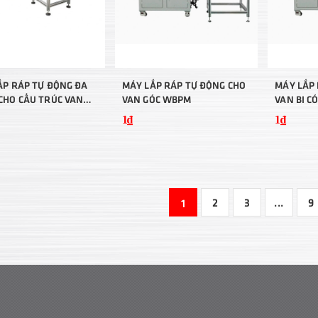
ẮP RÁP TỰ ĐỘNG ĐA
MÁY LẮP RÁP TỰ ĐỘNG CHO
MÁY LẮP 
CHO CẤU TRÚC VAN
VAN GÓC WBPM
VAN BI C
1₫
1₫
2
3
...
9
1