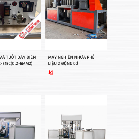
VÀ TUỐT DÂY ĐIỆN
MÁY NGHIỀN NHỰA PHẾ
-515C(0.2-6MM2)
LIỆU 2 ĐỘNG CƠ
1₫