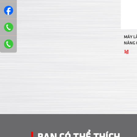
MÁY L
NĂNG 
WBZP
1₫
BẠN CÓ THỂ THÍCH