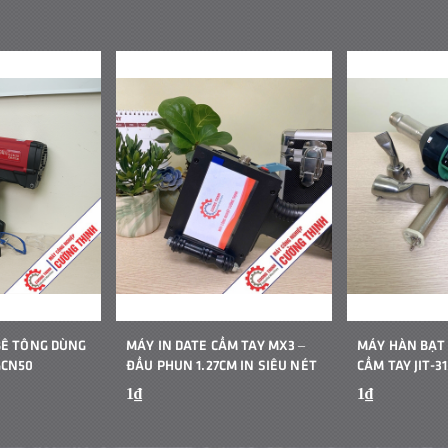
BÊ TÔNG DÙNG
MÁY IN DATE CẦM TAY MX3 –
MÁY HÀN BẠT
GCN50
ĐẦU PHUN 1.27CM IN SIÊU NÉT
CẦM TAY JIT-31
1₫
1₫