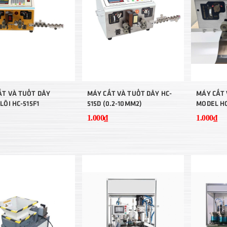
ẮT VÀ TUỐT DÂY
MÁY CẮT VÀ TUỐT DÂY HC-
MÁY CẮT 
LÕI HC-515F1
515D (0.2-10MM2)
MODEL HC
1.000₫
1.000₫