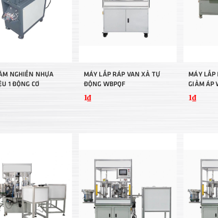
ĂM NGHIỀN NHỰA
MÁY LẮP RÁP VAN XẢ TỰ
MÁY LẮP
ỆU 1 ĐỘNG CƠ
ĐỘNG WBPQF
GIẢM ÁP
1₫
1₫