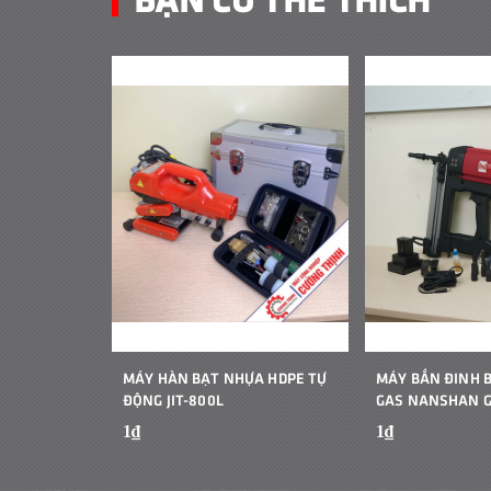
MÁY HÀN BẠT NHỰA HDPE TỰ
MÁY BẮN ĐINH 
ĐỘNG JIT-800L
GAS NANSHAN 
1₫
1₫