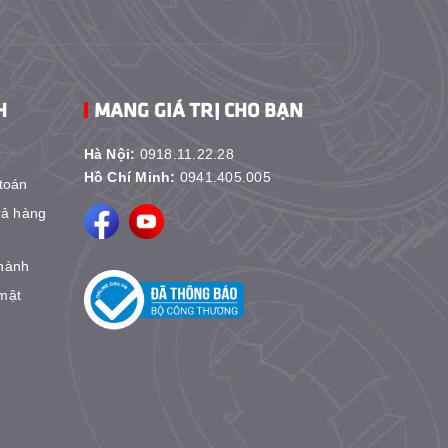
H
MANG GIÁ TRỊ CHO BẠN
Hà Nội:
0918.11.22.28
Hồ Chí Minh:
0941.405.005
toán
rả hàng
hành
mật