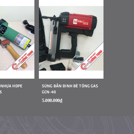
 NHỰA HDPE
SÚNG BẮN ĐINH BÊ TÔNG GAS
MÁY HÀN B
5
GCN-40
CẦM TAY JIT
5.000.000₫
1₫