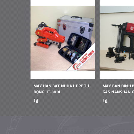
MÁY HÀN BẠT NHỰA HDPE TỰ
MÁY BẮN ĐINH 
ĐỘNG JIT-800L
GAS NANSHAN 
1₫
1₫