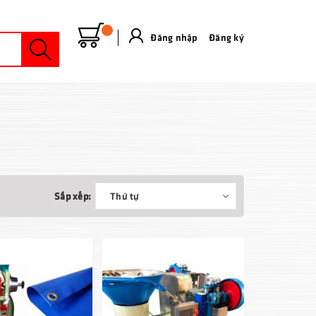
Đăng nhập
&
Đăng ký
Sắp xếp:
Thứ tự