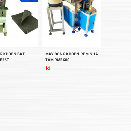
G KHOEN BẠT
MÁY ĐÓNG KHOEN RÈM NHÀ
E35T
TẮM RME60C
1₫