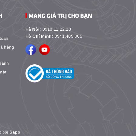
H
MANG GIÁ TRỊ CHO BẠN
Hà Nội:
0918.11.22.28
Hồ Chí Minh:
0941.405.005
toán
rả hàng
hành
mật
Sapo
p bởi