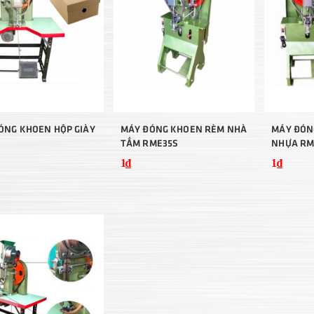
ÓNG KHOEN HỘP GIÀY
MÁY ĐÓNG KHOEN RÈM NHÀ
MÁY ĐÓN
TẮM RME35S
NHỰA RM
1₫
1₫