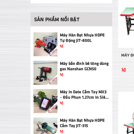
SẢN PHẨM NỔI BẬT
Máy Hàn Bạt Nhựa HDPE
Tự Động JIT-800L
1₫
MÁY Đ
Máy bắn đinh bê tông dùng
gas Nanshan GCN50
1₫
1₫
Máy In Date Cầm Tay MX3
– Đầu Phun 1.27cm In Siêu
Nét
1₫
Máy Hàn Bạt Nhựa HDPE
Cầm Tay JIT-315
1₫