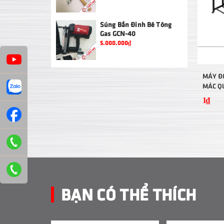
Súng Bắn Đinh Bê Tông
Gas GCN-40
5.000.000₫
MÁY Đ
MÁC Q
1₫
BẠN CÓ THỂ THÍCH