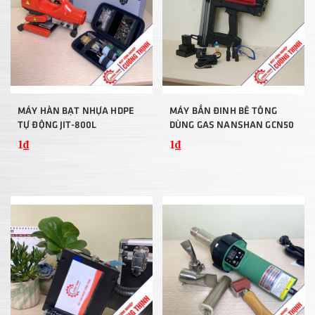
MÁY HÀN BẠT NHỰA HDPE
MÁY BẮN ĐINH BÊ TÔNG
TỰ ĐỘNG JIT-800L
DÙNG GAS NANSHAN GCN50
1₫
1₫