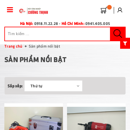
Hà Nội:
0918.11.22.28
-
Hồ Chí Minh:
0941.405.005
Trang chủ
Sản phẩm nổi bật
SẢN PHẨM NỔI BẬT
Sắp xếp:
Thứ tự