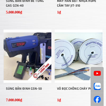
SÚNG BẮN ĐINH BÊ TÔNG
MÁY HÀN BẠT NHỰA HDPE
GAS GCN-40
CẦM TAY JIT-310
5.000.000₫
1₫
SÚNG BẮN ĐINH GSN-50
VỎ BỌC CHỐNG CHÁY PC-100
7.000.000₫
1₫