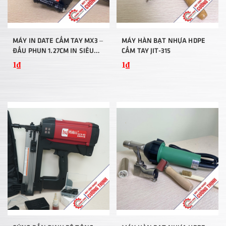
MÁY IN DATE CẦM TAY MX3 –
MÁY HÀN BẠT NHỰA HDPE
ĐẦU PHUN 1.27CM IN SIÊU
CẦM TAY JIT-315
NÉT
1₫
1₫