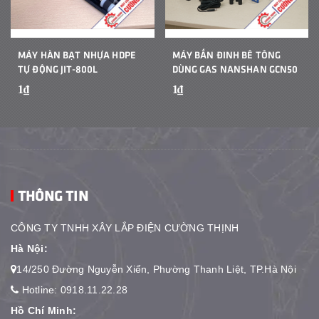
MÁY HÀN BẠT NHỰA HDPE
MÁY BẮN ĐINH BÊ TÔNG
TỰ ĐỘNG JIT-800L
DÙNG GAS NANSHAN GCN50
1₫
1₫
THÔNG TIN
CÔNG TY TNHH XÂY LẮP ĐIỆN CƯỜNG THỊNH
Hà Nội:
14/250 Đường Nguyễn Xiển, Phường Thanh Liệt, TP.Hà Nội
Hotline:
0918.11.22.28
Hồ Chí Minh: