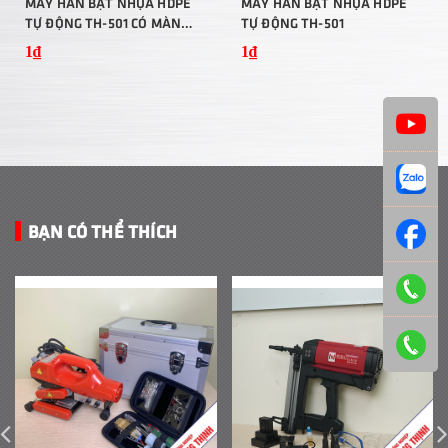
MÁY HÀN BẠT NHỰA HDPE
MÁY HÀN BẠT NHỰA HDPE
TỰ ĐỘNG TH-501 CÓ MÀN
TỰ ĐỘNG TH-501
HÌNH HIỂN THỊ
1₫
1₫
BẠN CÓ THỂ THÍCH