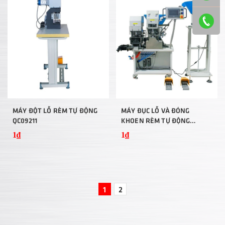
MÁY ĐỘT LỖ RÈM TỰ ĐỘNG
MÁY ĐỤC LỖ VÀ ĐÓNG
QC09211
KHOEN RÈM TỰ ĐỘNG
QC1805A
1₫
1₫
1
2