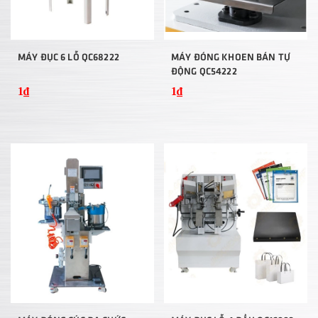
MÁY ĐỤC 6 LỖ QC68222
MÁY ĐÓNG KHOEN BÁN TỰ
ĐỘNG QC54222
1₫
1₫