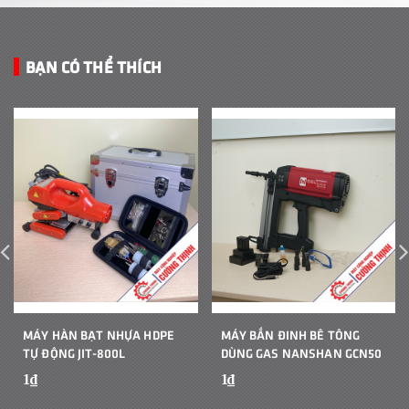
BẠN CÓ THỂ THÍCH
MÁY HÀN BẠT NHỰA HDPE
MÁY BẮN ĐINH BÊ TÔNG
TỰ ĐỘNG JIT-800L
DÙNG GAS NANSHAN GCN50
1₫
1₫