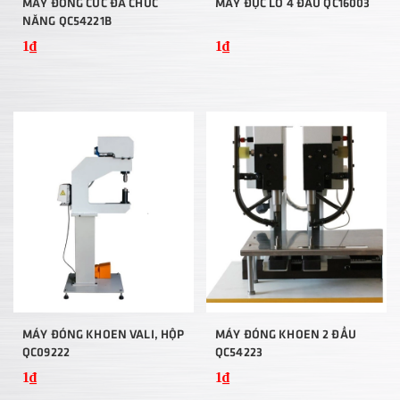
MÁY ĐÓNG CÚC ĐA CHỨC
MÁY ĐỤC LỖ 4 ĐẦU QC16003
NĂNG QC54221B
1₫
1₫
MÁY ĐÓNG KHOEN VALI, HỘP
MÁY ĐÓNG KHOEN 2 ĐẦU
QC09222
QC54223
1₫
1₫