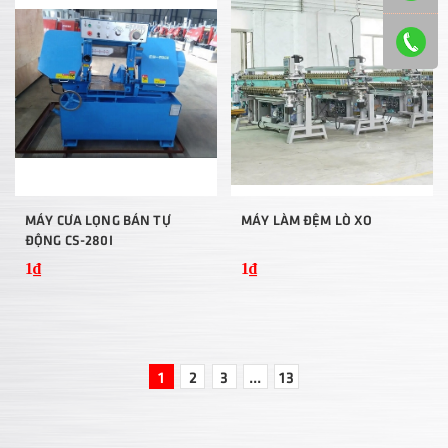
MÁY CƯA LỌNG BÁN TỰ
MÁY LÀM ĐỆM LÒ XO
ĐỘNG CS-280I
1₫
1₫
1
2
3
...
13