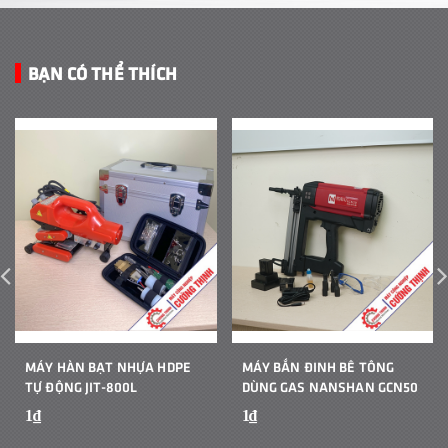
BẠN CÓ THỂ THÍCH
MÁY HÀN BẠT NHỰA HDPE
MÁY BẮN ĐINH BÊ TÔNG
TỰ ĐỘNG JIT-800L
DÙNG GAS NANSHAN GCN50
1₫
1₫