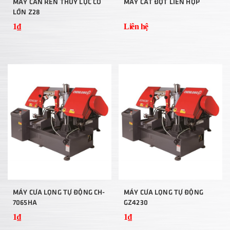
MÁY CÁN REN THỦY LỰC CỠ
MÁY CẮT ĐỘT LIÊN HỢP
LỚN Z28
1₫
Liên hệ
MÁY CƯA LỌNG TỰ ĐỘNG CH-
MÁY CƯA LỌNG TỰ ĐỘNG
7065HA
GZ4230
1₫
1₫