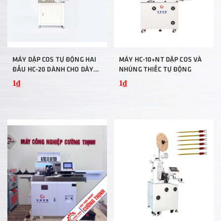
MÁY DẬP COS TỰ ĐỘNG HAI
MÁY HC-10+NT DẬP COS VÀ
ĐẦU HC-20 DÀNH CHO DÂY
NHÚNG THIẾC TỰ ĐỘNG
AWG32-AWG13
1₫
1₫