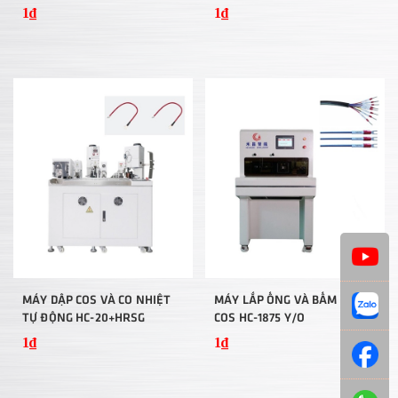
HC-10+SK
1₫
1₫
MÁY DẬP COS VÀ CO NHIỆT
MÁY LẮP ỐNG VÀ BẤM ĐẦU
TỰ ĐỘNG HC-20+HRSG
COS HC-1875 Y/O
1₫
1₫