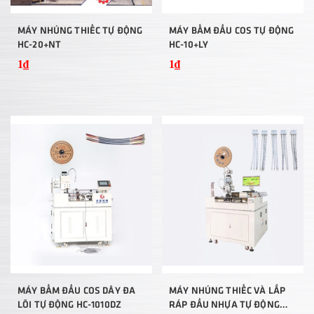
MÁY NHÚNG THIẾC TỰ ĐỘNG
MÁY BẤM ĐẦU COS TỰ ĐỘNG
HC-20+NT
HC-10+LY
1₫
1₫
MÁY BẤM ĐẦU COS DÂY ĐA
MÁY NHÚNG THIẾC VÀ LẮP
LÕI TỰ ĐỘNG HC-1010DZ
RÁP ĐẦU NHỰA TỰ ĐỘNG