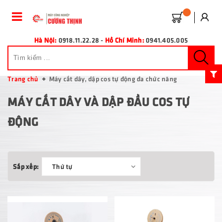
Hà Nội:
0918.11.22.28
-
Hồ Chí Minh:
0941.405.005
Trang chủ
Máy cắt dây, dập cos tự động đa chức năng
MÁY CẮT DÂY VÀ DẬP ĐẦU COS TỰ
ĐỘNG
Sắp xếp:
Thứ tự