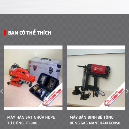
BẠN CÓ THỂ THÍCH
MÁY HÀN BẠT NHỰA HDPE
MÁY BẮN ĐINH BÊ TÔNG
TỰ ĐỘNG JIT-800L
DÙNG GAS NANSHAN GCN50