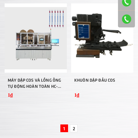
MÁY DẬP COS VÀ LỒNG ỐNG
KHUÔN DẬP ĐẦU COS
TỰ ĐỘNG HOÀN TOÀN HC-
50+HMG VỚI DÂY ĐIỀU KHIỂN
1₫
1₫
1
2