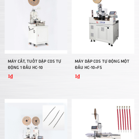
MÁY CẮT, TUỐT DẬP COS TỰ
MÁY DẬP COS TỰ ĐỘNG MỘT
ĐỘNG 1 ĐẦU HC-10
ĐẦU HC-10+FS
1₫
1₫