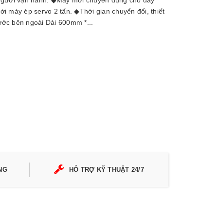
 người vận hành. ◆Máy mới chuyên dụng cho dây
i máy ép servo 2 tấn. ◆Thời gian chuyển đổi, thiết
ước bên ngoài Dài 600mm *...
NG
HỖ TRỢ KỸ THUẬT 24/7