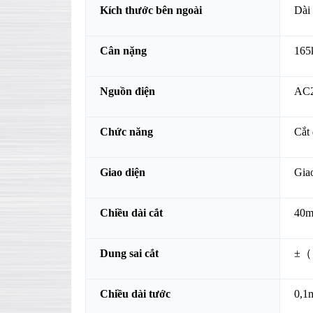
Kích thước bên ngoài
Dài
Cân nặng
165
Nguồn điện
AC
Chức năng
Cắt 
Giao diện
Giao
Chiều dài cắt
40m
Dung sai cắt
±（ 
Chiều dài tước
0,1