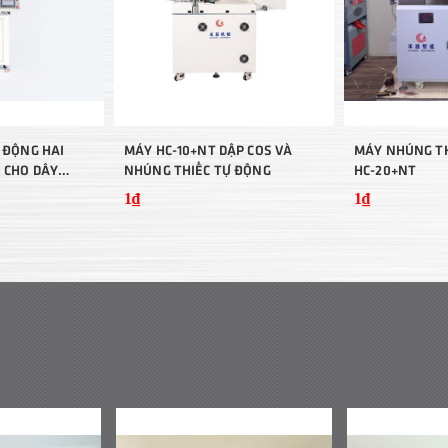
 ĐỘNG HAI
MÁY HC-10+NT DẬP COS VÀ
MÁY NHÚNG TH
 CHO DÂY
NHÚNG THIẾC TỰ ĐỘNG
HC-20+NT
1₫
1₫