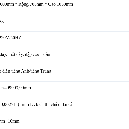
 600mm * Rộng 708mm * Cao 1050mm
kg
220V/50HZ
dây, tuốt dây, dập cos 1 đầu
 diện tiếng Anh/tiếng Trung
m--99999,99mm
0,002×L ）mm L : biểu thị chiều dài cắt.
mm--10mm