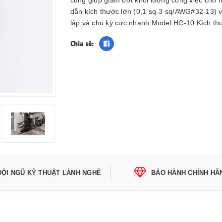
cũng giúp giảm bớt khối lượng công việc cho
dẫn kích thước lớn (0,1 sq-3 sq/AWG#32-13) vớ
lập và chu kỳ cực nhanh Model HC-10 Kích th
Chia sẻ:
ĐỘI NGŨ KỸ THUẬT LÀNH NGHỀ
BẢO HÀNH CHÍNH HÃ