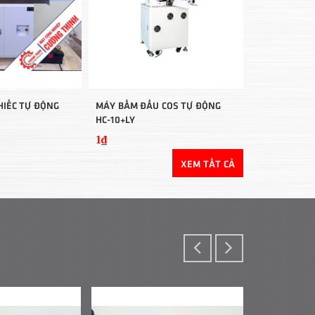
IẾC TỰ ĐỘNG
MÁY BẤM ĐẦU COS TỰ ĐỘNG
HC-10+LY
1₫
XEM TẤT CẢ