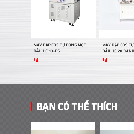
MÁY DẬP COS TỰ ĐỘNG MỘT
MÁY DẬP COS TỰ
ĐẦU HC-10+FS
ĐẦU HC-20 DÀNH
AWG32-AWG13
1₫
1₫
BẠN CÓ THỂ THÍCH