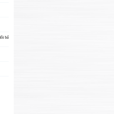
 lỗi bấm đầu nối.