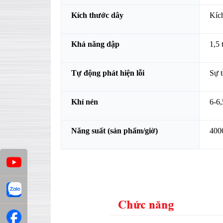
Kích thước dây
Kíc
Khả năng dập
1,5 
Tự động phát hiện lỗi
Sự t
Khí nén
6-6,
Năng suất (sản phẩm/giờ)
4000