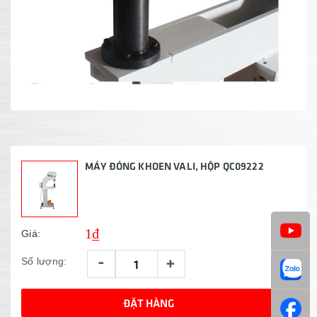
MÁY ĐÓNG KHOEN VALI, HỘP QC09222
1₫
Giá:
-
+
Số lượng:
ĐẶT HÀNG