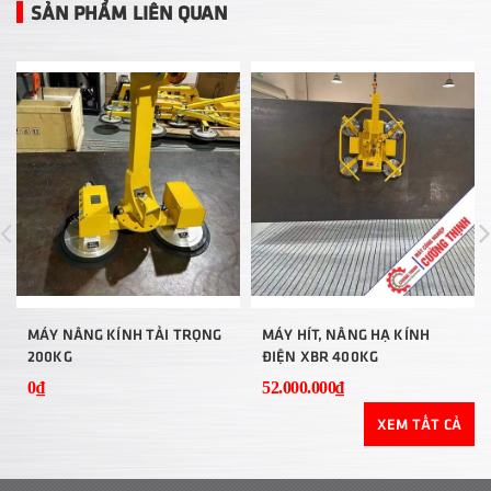
SẢN PHẨM LIÊN QUAN
MÁY NÂNG KÍNH TẢI TRỌNG
MÁY HÍT, NÂNG HẠ KÍNH
200KG
ĐIỆN XBR 400KG
0₫
52.000.000₫
XEM TẤT CẢ