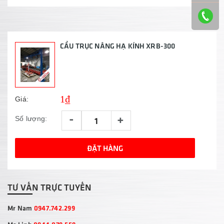
CẨU TRỤC NÂNG HẠ KÍNH XRB-300
1₫
Giá:
-
+
Số lượng:
ĐẶT HÀNG
TƯ VẤN TRỰC TUYẾN
Mr Nam
0947.742.299