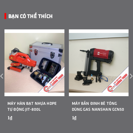
BẠN CÓ THỂ THÍCH
MÁY HÀN BẠT NHỰA HDPE
MÁY BẮN ĐINH BÊ TÔNG
TỰ ĐỘNG JIT-800L
DÙNG GAS NANSHAN GCN50
1₫
1₫