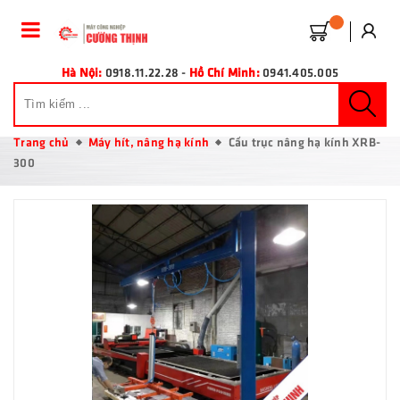
Hà Nội:
0918.11.22.28
-
Hồ Chí Minh:
0941.405.005
Trang chủ
Máy hít, nâng hạ kính
Cẩu trục nâng hạ kính XRB-
300