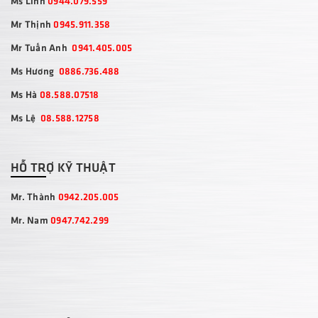
Ms Linh
0944.079.559
Mr Thịnh
0945.911.358
Mr Tuấn Anh
0941.405.005
Ms Hương
0886.736.488
Ms Hà
08.588.07518
Ms Lệ
08.588.12758
HỖ TRỢ KỸ THUẬT
Mr. Thành
0942.205.005
Mr. Nam
0947.742.299