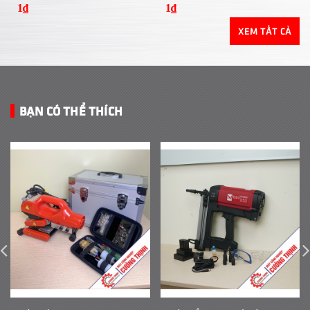
1₫
1₫
XEM TẤT CẢ
BẠN CÓ THỂ THÍCH