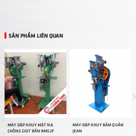
SẢN PHẨM LIÊN QUAN
MÁY DẬP KHUY MẶT NẠ
MÁY DẬP KHUY BẤM QUẦN
CHỐNG GIỌT BẮN RMS2F
JEAN