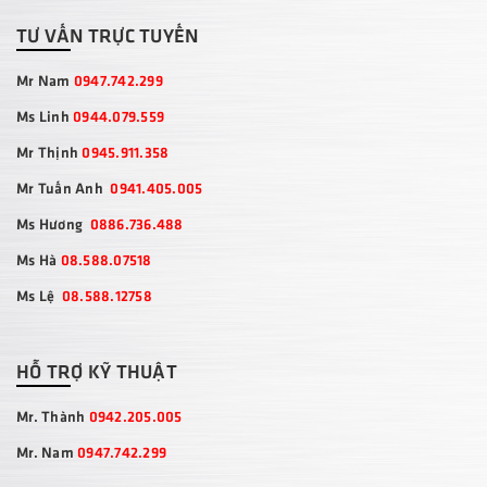
TƯ VẤN TRỰC TUYẾN
Mr Nam
0947.742.299
Ms Linh
0944.079.559
Mr Thịnh
0945.911.358
Mr Tuấn Anh
0941.405.005
Ms Hương
0886.736.488
Ms Hà
08.588.07518
Ms Lệ
08.588.12758
HỖ TRỢ KỸ THUẬT
Mr. Thành
0942.205.005
Mr. Nam
0947.742.299