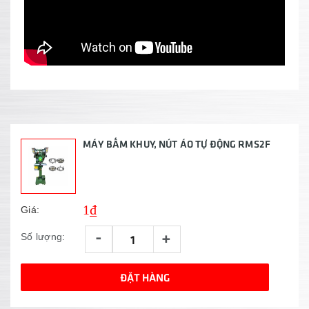
MÁY BẤM KHUY, NÚT ÁO TỰ ĐỘNG RMS2F
1₫
Giá:
-
+
Số lượng:
ĐẶT HÀNG