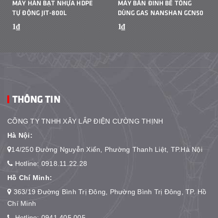
MÁY HÀN BẠT NHỰA HDPE
MÁY BẮN ĐINH BÊ TÔNG
TỰ ĐỘNG JIT-800L
DÙNG GAS NANSHAN GCN50
1₫
1₫
THÔNG TIN
CÔNG TY TNHH XÂY LẮP ĐIỆN CƯỜNG THỊNH
Hà Nội:
14/250 Đường Nguyễn Xiển, Phường Thanh Liệt, TP.Hà Nội
Hotline:
0918.11.22.28
Hồ Chí Minh:
363/19 Đường Bình Trị Đông, Phường Bình Trị Đông, TP. Hồ
Chí Minh
Hotline:
0941.405.005