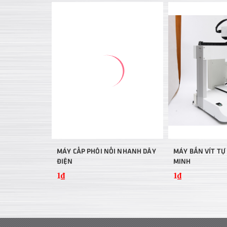
MÁY CẤP PHÔI NỐI NHANH DÂY
MÁY BẮN VÍT T
ĐIỆN
MINH
1₫
1₫