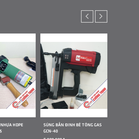
 NHỰA HDPE
SÚNG BẮN ĐINH BÊ TÔNG GAS
MÁY HÀN B
5
GCN-40
CẦM TAY JIT