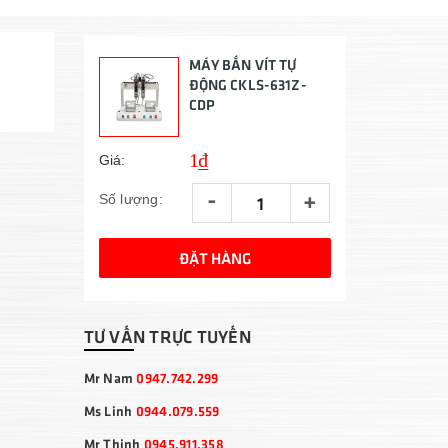
MÁY BẮN VÍT TỰ
ĐỘNG CKLS-631Z-
CDP
1₫
Giá:
-
+
Số lượng:
ĐẶT HÀNG
TƯ VẤN TRỰC TUYẾN
Mr Nam
0947.742.299
Ms Linh
0944.079.559
Mr Thịnh
0945.911.358