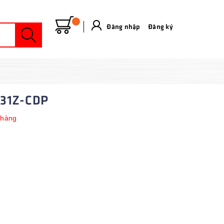
Đăng nhập
&
Đăng ký
631Z-CDP
 hàng