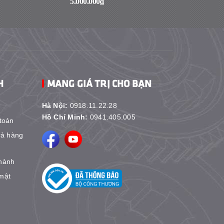
5.000.000₫
1₫
H
MANG GIÁ TRỊ CHO BẠN
Hà Nội:
0918.11.22.28
Hồ Chí Minh:
0941.405.005
toán
rả hàng
hành
mật