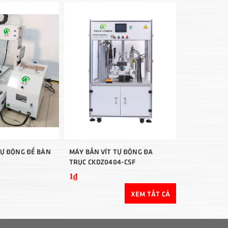
TỰ ĐỘNG ĐỂ BÀN
MÁY BẮN VÍT TỰ ĐỘNG ĐA
MÁY BẮN VÍT
TRỤC CKDZ0404-CSF
DT3060-20
1₫
1₫
XEM TẤT CẢ