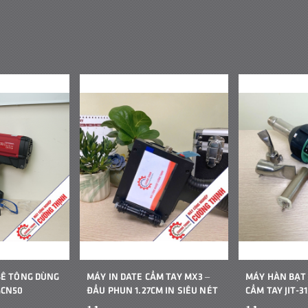
BÊ TÔNG DÙNG
MÁY IN DATE CẦM TAY MX3 –
MÁY HÀN BẠT
GCN50
ĐẦU PHUN 1.27CM IN SIÊU NÉT
CẦM TAY JIT-31