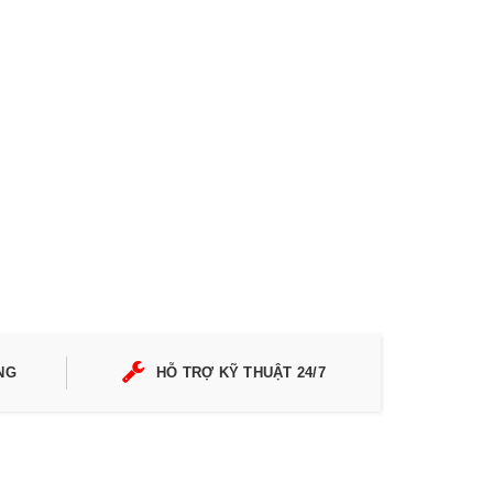
NG
HỖ TRỢ KỸ THUẬT 24/7