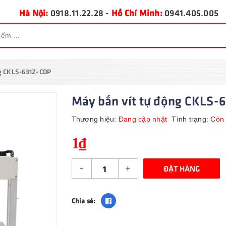
Hà Nội:
0918.11.22.28
-
Hồ Chí Minh:
0941.405.005
ng CKLS-631Z-CDP
Máy bắn vít tự động CKLS-
Thương hiệu:
Đang cập nhật
Tình trạng:
Còn
1₫
-
+
ĐẶT HÀNG
Chia sẻ: