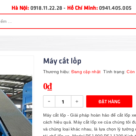
Hà Nội:
0918.11.22.28
-
Hồ Chí Minh:
0941.405.005
Máy cắt lốp
Thương hiệu:
Đang cập nhật
Tình trạng:
Còn
0₫
-
+
ĐẶT HÀNG
Máy cắt lốp - Giải pháp hoàn hảo để cắt lốp 
cách hiệu quả. Máy cắt lốp xe của chúng tôi đượ
và chủng loại khác nhau, là lựa chọn lý tưởn