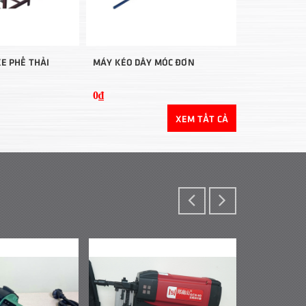
E PHẾ THẢI
MÁY KÉO DÂY MÓC ĐƠN
0₫
XEM TẤT CẢ