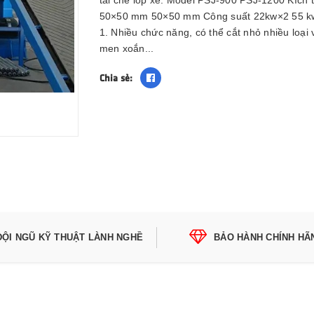
tái chế lốp xe. Model PSJ-900 PSJ-1200 Kí
50×50 mm 50×50 mm Công suất 22kw×2 55 kw×
1. Nhiều chức năng, có thể cắt nhỏ nhiều loại 
men xoắn...
Chia sẻ:
ĐỘI NGŨ KỸ THUẬT LÀNH NGHỀ
BẢO HÀNH CHÍNH HÃ