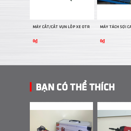
MÁY CẮT/CẮT VỤN LỐP XE OTR
MÁY TÁCH SỢI C
0₫
0₫
BẠN CÓ THỂ THÍCH