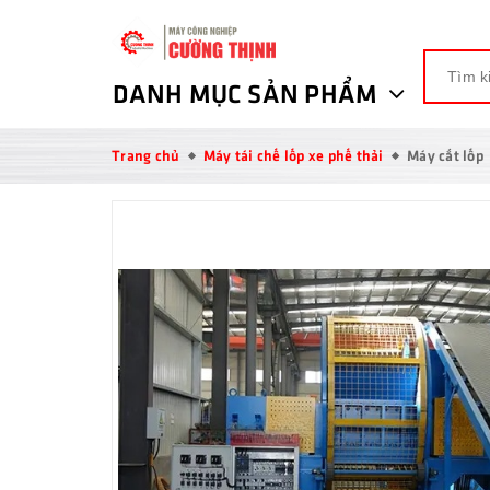
DANH MỤC SẢN PHẨM
Trang chủ
Máy tái chế lốp xe phế thải
Máy cắt lốp