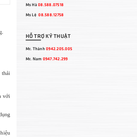
Ms Hà
08.588.07518
Ms Lệ
08.588.12758
ng.
HỖ TRỢ KỸ THUẬT
Mr. Thành
0942.205.005
Mr. Nam
0947.742.299
 thải
n với
 dụng
 hiệu