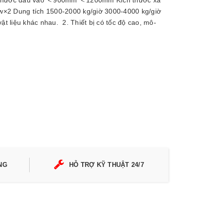
ch thước đầu vào ＜900mm ＜1200mm Kích thước xả
2 Dung tích 1500-2000 kg/giờ 3000-4000 kg/giờ
vật liệu khác nhau. 2. Thiết bị có tốc độ cao, mô-
NG
HỖ TRỢ KỸ THUẬT 24/7