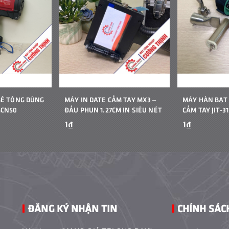
BÊ TÔNG DÙNG
MÁY IN DATE CẦM TAY MX3 –
MÁY HÀN BẠT
GCN50
ĐẦU PHUN 1.27CM IN SIÊU NÉT
CẦM TAY JIT-31
1₫
1₫
ĐĂNG KÝ NHẬN TIN
CHÍNH SÁC