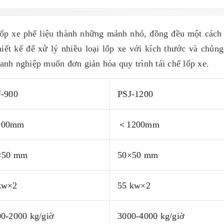
lốp xe phế liệu thành những mảnh nhỏ, đồng đều một cách
iết kế để xử lý nhiều loại lốp xe với kích thước và chủng
anh nghiệp muốn đơn giản hóa quy trình tái chế lốp xe.
J-900
PSJ-1200
00mm
＜1200mm
×50 mm
50×50 mm
kw×2
55 kw×2
0-2000 kg/giờ
3000-4000 kg/giờ