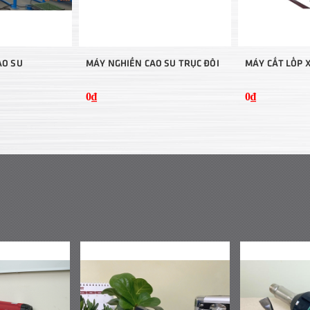
AO SU
MÁY NGHIỀN CAO SU TRỤC ĐÔI
MÁY CẮT LỐP X
0₫
0₫