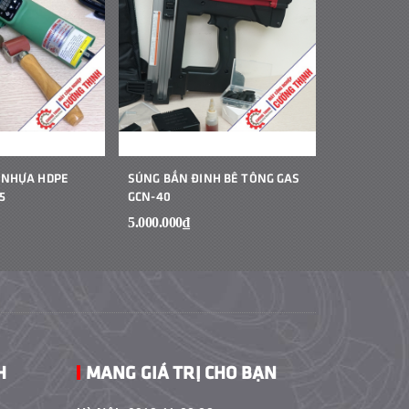
 NHỰA HDPE
SÚNG BẮN ĐINH BÊ TÔNG GAS
MÁY HÀN B
5
GCN-40
CẦM TAY JIT
5.000.000₫
1₫
H
MANG GIÁ TRỊ CHO BẠN