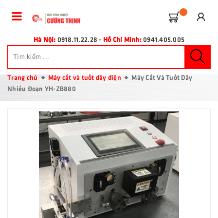
Hà Nội:
0918.11.22.28
-
Hồ Chí Minh:
0941.405.005
Trang chủ
Máy cắt và tuốt dây điện
Máy Cắt Và Tuốt Dây
Nhiều Đoạn YH-ZB880