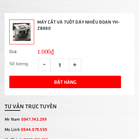
MÁY CẮT VÀ TUỐT DÂY NHIỀU ĐOẠN YH-
ZB880
1.000₫
Giá:
-
+
Số lượng:
ĐẶT HÀNG
TƯ VẤN TRỰC TUYẾN
Mr Nam
0947.742.299
Ms Linh
0944.079.559