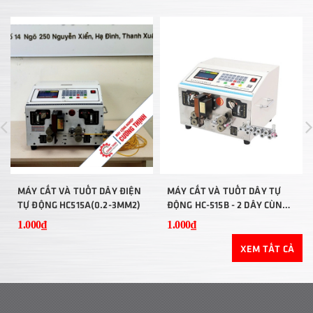
MÁY CẮT VÀ TUỐT DÂY ĐIỆN
MÁY CẮT VÀ TUỐT DÂY TỰ
TỰ ĐỘNG HC515A(0.2-3MM2)
ĐỘNG HC-515B - 2 DÂY CÙNG
LÚC
1.000₫
1.000₫
XEM TẤT CẢ