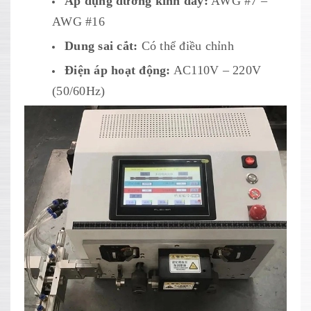
Áp dụng đường kính dây:
AWG #7 –
AWG #16
Dung sai cắt:
Có thể điều chỉnh
Điện áp hoạt động:
AC110V – 220V
(50/60Hz)