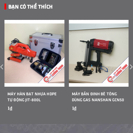
BẠN CÓ THỂ THÍCH
MÁY HÀN BẠT NHỰA HDPE
MÁY BẮN ĐINH BÊ TÔNG
TỰ ĐỘNG JIT-800L
DÙNG GAS NANSHAN GCN50
1₫
1₫