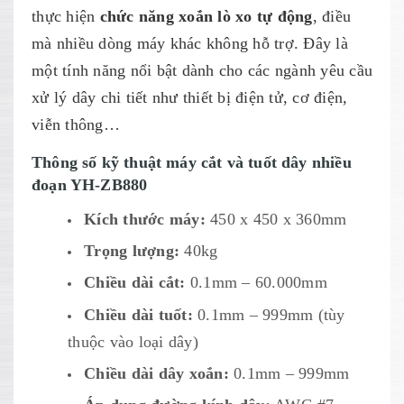
thực hiện
chức năng xoắn lò xo tự động
, điều
mà nhiều dòng máy khác không hỗ trợ. Đây là
một tính năng nổi bật dành cho các ngành yêu cầu
xử lý dây chi tiết như thiết bị điện tử, cơ điện,
viễn thông…
Thông số kỹ thuật máy cắt và tuốt dây nhiều
đoạn YH-ZB880
Kích thước máy:
450 x 450 x 360mm
Trọng lượng:
40kg
Chiều dài cắt:
0.1mm – 60.000mm
Chiều dài tuốt:
0.1mm – 999mm (tùy
thuộc vào loại dây)
Chiều dài dây xoắn:
0.1mm – 999mm