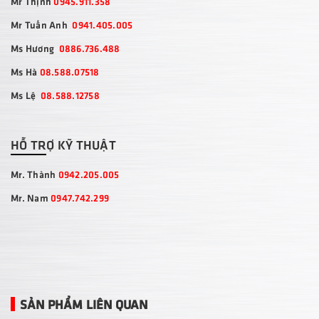
Mr Thịnh
0945.911.358
Mr Tuấn Anh
0941.405.005
Ms Hương
0886.736.488
Ms Hà
08.588.07518
Ms Lệ
08.588.12758
HỖ TRỢ KỸ THUẬT
Mr. Thành
0942.205.005
Mr. Nam
0947.742.299
SẢN PHẨM LIÊN QUAN