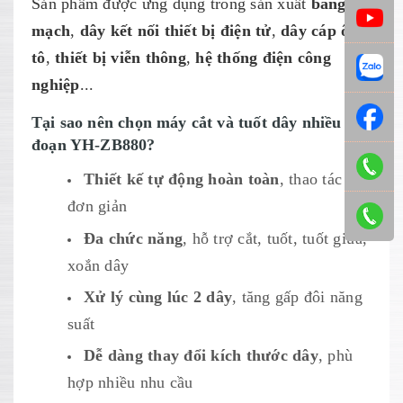
Sản phẩm được ứng dụng trong sản xuất
bảng
mạch
,
dây kết nối thiết bị điện tử
,
dây cáp ô
tô
,
thiết bị viễn thông
,
hệ thống điện công
nghiệp
...
Tại sao nên chọn máy cắt và tuốt dây nhiều
đoạn YH-ZB880?
Thiết kế tự động hoàn toàn
, thao tác
đơn giản
Đa chức năng
, hỗ trợ cắt, tuốt, tuốt giữa,
xoắn dây
Xử lý cùng lúc 2 dây
, tăng gấp đôi năng
suất
Dễ dàng thay đổi kích thước dây
, phù
hợp nhiều nhu cầu