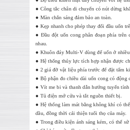
● Bộ điều khiển mặt dây chuyền với hệ thố
● Công tắc chân di chuyển có nút dừng kh
● Màn chắn sáng đảm bảo an toàn.
● Kẹp nhanh cho phép thay đổi đầu uốn tr
● Đầu đột uốn cong phân đoạn phía trên 
nhau.
● Khuôn đáy Multi-V dùng để uốn ở nhiều
● Hệ thống thủy lực tích hợp nhận được c
● 2 giá đỡ vật liệu phía trước để đặt tấm k
● Bộ phận đo chiều dài uốn cong có động c
● Vít me bi và thanh dẫn hướng tuyến tính
● Tủ điện mở cửa và tắt nguồn thiết bị.
● Hệ thống làm mát bằng không khí có thể 
dầu, đồng thời cải thiện tuổi thọ của máy.
● Trong điều kiện ánh sáng kém, có thể sử