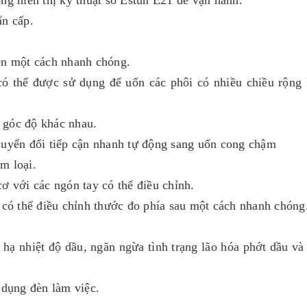
ng hiển thị kỹ thuật số Estun E21 dễ vận hành.
ẩn cấp.
ên một cách nhanh chóng.
có thể được sử dụng để uốn các phôi có nhiều chiều rộng
 góc độ khác nhau.
huyển đổi tiếp cận nhanh tự động sang uốn cong chậm
im loại.
ơ với các ngón tay có thể điều chỉnh.
 có thể điều chỉnh thước đo phía sau một cách nhanh chóng
hạ nhiệt độ dầu, ngăn ngừa tình trạng lão hóa phớt dầu và 
 dụng đèn làm việc.