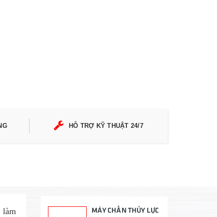
NG
HỖ TRỢ KỸ THUẬT 24/7
MÁY CHẤN THỦY LỰC
c làm