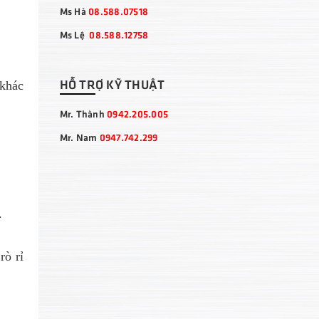
Ms Hà
08.588.07518
Ms Lệ
08.588.12758
HỖ TRỢ KỸ THUẬT
 khác
Mr. Thành
0942.205.005
Mr. Nam
0947.742.299
.
rò rỉ