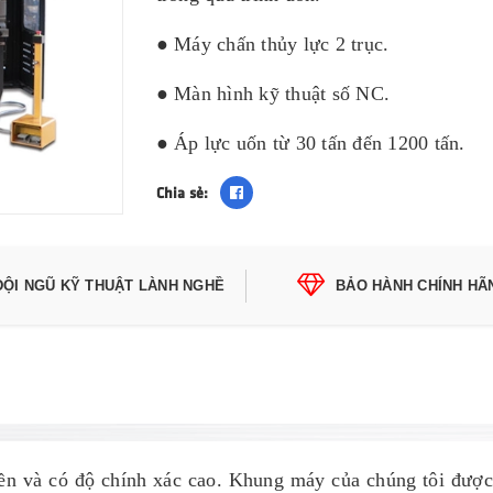
● Máy chấn thủy lực 2 trục.
● Màn hình kỹ thuật số NC.
● Áp lực uốn từ 30 tấn đến 1200 tấn.
Chia sẻ:
ĐỘI NGŨ KỸ THUẬT LÀNH NGHỀ
BẢO HÀNH CHÍNH HÃ
bền và có độ chính xác cao. Khung máy của chúng tôi đượ