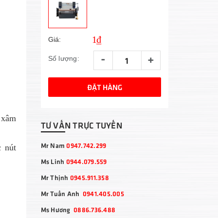
1₫
Giá:
-
+
Số lượng:
ĐẶT HÀNG
c xâm
TƯ VẤN TRỰC TUYẾN
Mr Nam
0947.742.299
c nút
Ms Linh
0944.079.559
Mr Thịnh
0945.911.358
Mr Tuấn Anh
0941.405.005
Ms Hương
0886.736.488