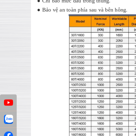
● Chỉ báo mức dầu trong thùng.
● Bảo vệ an toàn phía sau và bên hông.