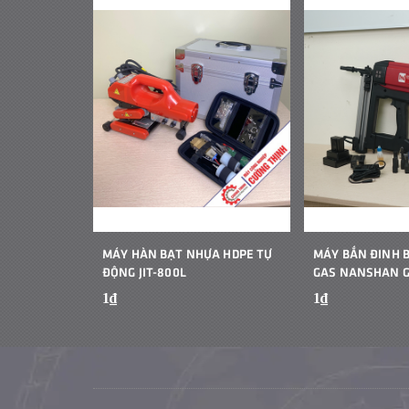
MÁY HÀN BẠT NHỰA HDPE TỰ
MÁY BẮN ĐINH 
ĐỘNG JIT-800L
GAS NANSHAN 
1₫
1₫