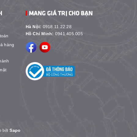
H
MANG GIÁ TRỊ CHO BẠN
Hà Nội:
0918.11.22.28
Hồ Chí Minh:
0941.405.005
toán
rả hàng
hành
mật
Sapo
p bởi