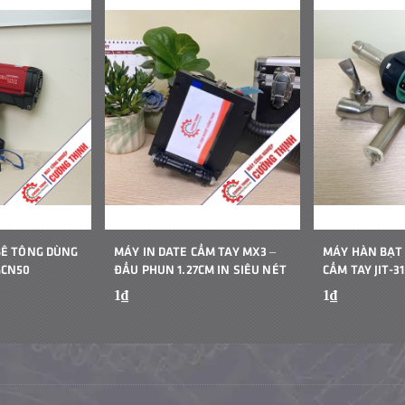
BÊ TÔNG DÙNG
MÁY IN DATE CẦM TAY MX3 –
MÁY HÀN BẠT
GCN50
ĐẦU PHUN 1.27CM IN SIÊU NÉT
CẦM TAY JIT-31
1₫
1₫