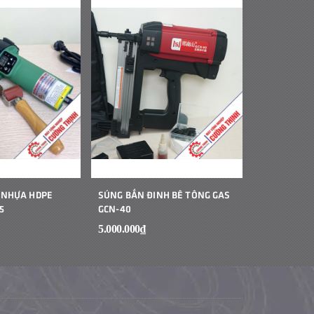
 NHỰA HDPE
SÚNG BẮN ĐINH BÊ TÔNG GAS
MÁY HÀN B
5
GCN-40
CẦM TAY JIT
5.000.000₫
1₫