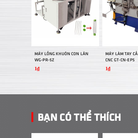
MÁY LỒNG KHUÔN CON LĂN
MÁY LÀM TAY C
WG-PR-5Z
CNC GT-CN-EP5
1₫
1₫
BẠN CÓ THỂ THÍCH