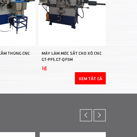
CẦM THÙNG CNC
MÁY LÀM MÓC SẮT CHO XÔ CNC
MÁY LÀM MÓC
GT-PF5.GT-QF5M
CN-5ER
1₫
1₫
XEM TẤT CẢ