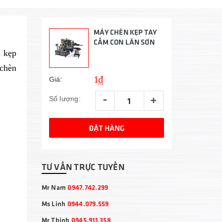
MÁY CHÈN KẸP TAY
CẦM CON LĂN SƠN
n kẹp
 chèn
1₫
Giá:
-
+
Số lượng:
ĐẶT HÀNG
TƯ VẤN TRỰC TUYẾN
Mr Nam
0947.742.299
Ms Linh
0944.079.559
Mr Thịnh
0945.911.358