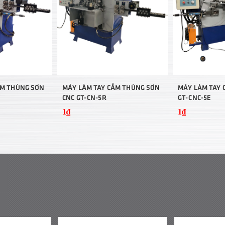
ẦM THÙNG SƠN
MÁY LÀM TAY CẦM THÙNG SƠN
MÁY LÀM TAY 
CNC GT-CN-5R
GT-CNC-5E
1₫
1₫