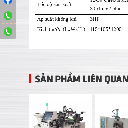
12-30 chiếc/phút
Tốc độ sản xuất
30 chiếc / phút
Áp suất không khí
3HP
Kích thước (LxWxH )
115*105*1200
SẢN PHẨM LIÊN QUA