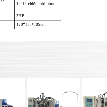
12-
12-12 chiếc mỗi phút
3HP
120*115*109cm
N