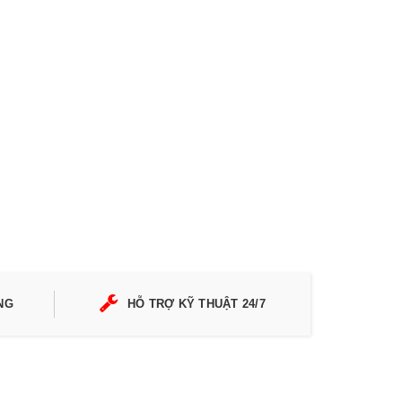
NG
HỖ TRỢ KỸ THUẬT 24/7