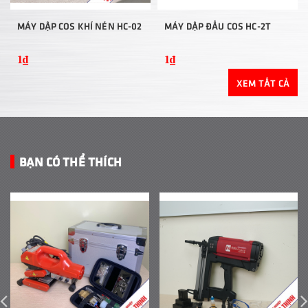
MÁY DẬP COS KHÍ NÉN HC-02
MÁY DẬP ĐẦU COS HC-2T
1₫
1₫
XEM TẤT CẢ
BẠN CÓ THỂ THÍCH