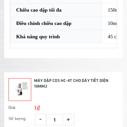
Chiều cao dập tối đa
150mm
Điều chỉnh chiều cao dập
10mm
Khả năng quy trình
45 chiếc/
MÁY DẬP COS HC-4T CHO DÂY TIẾT DIỆN
10MM2
1₫
Giá:
-
+
Số lượng: