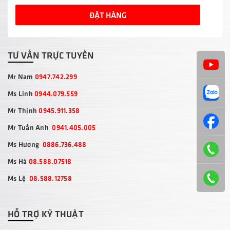
ĐẶT HÀNG
TƯ VẤN TRỰC TUYẾN
Mr Nam
0947.742.299
Ms Linh
0944.079.559
Mr Thịnh
0945.911.358
Mr Tuấn Anh
0941.405.005
Ms Hương
0886.736.488
Ms Hà
08.588.07518
Ms Lệ
08.588.12758
HỖ TRỢ KỸ THUẬT