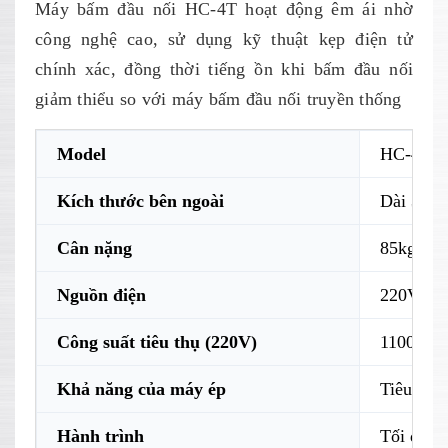
Máy bấm đầu nối HC-4T hoạt động êm ái nhờ
công nghệ cao, sử dụng kỹ thuật kẹp điện tử
chính xác, đồng thời tiếng ồn khi bấm đầu nối
giảm thiểu so với máy bấm đầu nối truyền thống
Model
HC-4T
Kích thước bên ngoài
Dài 320
Cân nặng
85kg
Nguồn điện
220V 50
Công suất tiêu thụ (220V)
1100W
Khả năng của máy ép
Tiêu chu
Hành trình
Tối đa 