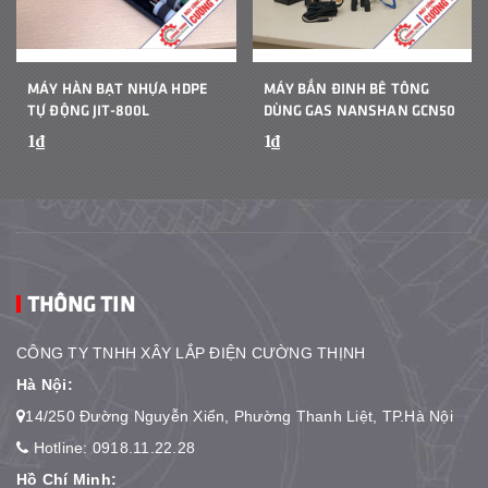
MÁY HÀN BẠT NHỰA HDPE
MÁY BẮN ĐINH BÊ TÔNG
TỰ ĐỘNG JIT-800L
DÙNG GAS NANSHAN GCN50
1₫
1₫
THÔNG TIN
CÔNG TY TNHH XÂY LẮP ĐIỆN CƯỜNG THỊNH
Hà Nội:
14/250 Đường Nguyễn Xiển, Phường Thanh Liệt, TP.Hà Nội
Hotline:
0918.11.22.28
Hồ Chí Minh: