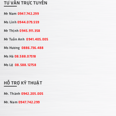
TƯ VẤN TRỰC TUYẾN
Mr Nam
0947.742.299
Ms Linh
0944.079.559
Mr Thịnh
0945.911.358
Mr Tuấn Anh
0941.405.005
Ms Hương
0886.736.488
Ms Hà
08.588.07518
Ms Lệ
08.588.12758
HỖ TRỢ KỸ THUẬT
Mr. Thành
0942.205.005
Mr. Nam
0947.742.299