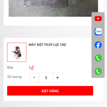
MÁY ĐỘT THỦY LỰC CNC
1₫
Giá:
-
+
Số lượng:
ĐẶT HÀNG