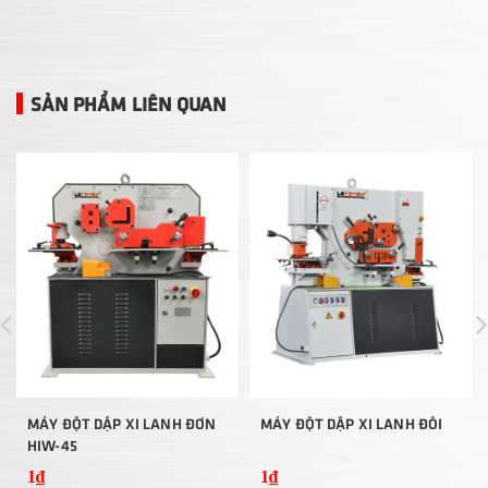
SẢN PHẨM LIÊN QUAN
MÁY ĐỘT DẬP XI LANH ĐƠN
MÁY ĐỘT DẬP XI LANH ĐÔI
HIW-45
1₫
1₫