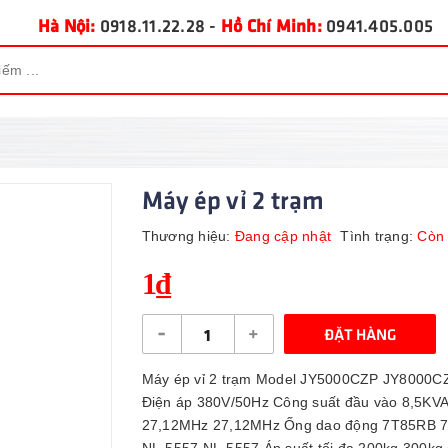
Hà Nội:
0918.11.22.28
-
Hồ Chí Minh:
0941.405.005
Máy ép vỉ 2 trạm
Thương hiệu:
Đang cập nhật
Tình trạng:
Còn
1₫
-
+
ĐẶT HÀNG
Máy ép vỉ 2 trạm Model JY5000CZP JY8000
Điện áp 380V/50Hz Công suất đầu vào 8,5KV
27,12MHz 27,12MHz Ống dao động 7T85RB 7T