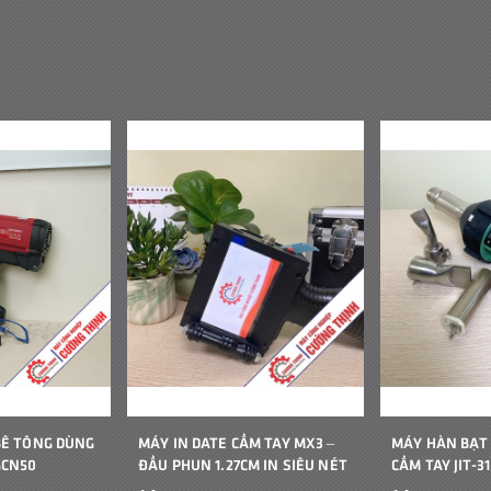
BÊ TÔNG DÙNG
MÁY IN DATE CẦM TAY MX3 –
MÁY HÀN BẠT
GCN50
ĐẦU PHUN 1.27CM IN SIÊU NÉT
CẦM TAY JIT-31