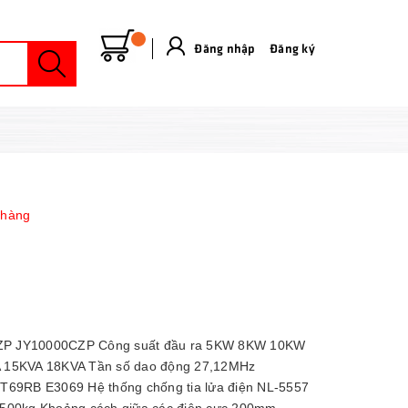
Đăng nhập
&
Đăng ký
 hàng
CZP JY10000CZP Công suất đầu ra 5KW 8KW 10KW
A 15KVA 18KVA Tần số dao động 27,12MHz
69RB E3069 Hệ thống chống tia lửa điện NL-5557