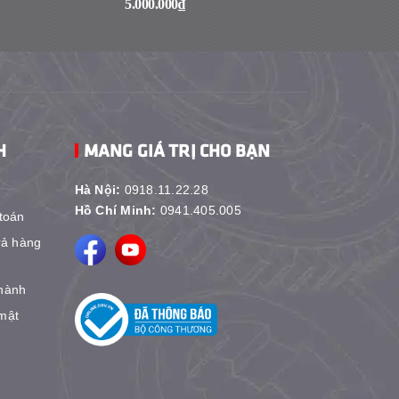
5.000.000₫
1₫
H
MANG GIÁ TRỊ CHO BẠN
Hà Nội:
0918.11.22.28
Hồ Chí Minh:
0941.405.005
toán
rả hàng
hành
mật