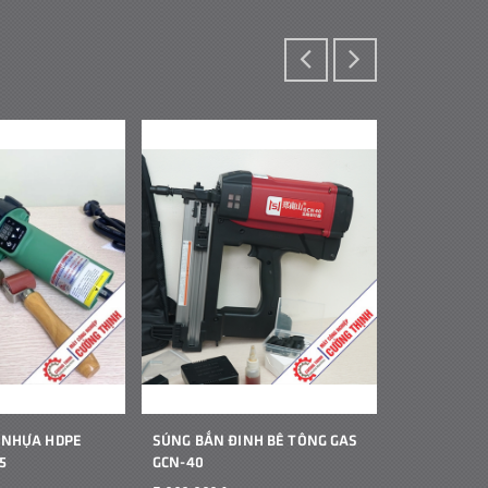
 NHỰA HDPE
SÚNG BẮN ĐINH BÊ TÔNG GAS
MÁY HÀN B
5
GCN-40
CẦM TAY JIT