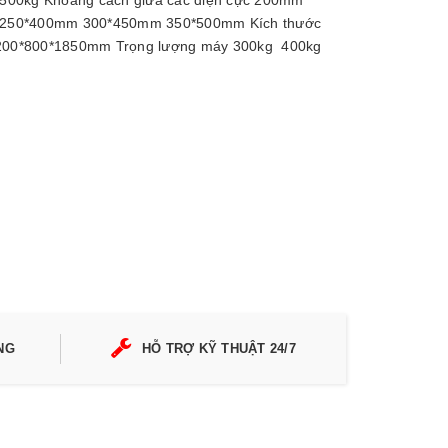
 500kg Khoảng cách giữa các điện cực 200mm
n 250*400mm 300*450mm 350*500mm Kích thước
00*800*1850mm Trọng lượng máy 300kg 400kg
NG
HỖ TRỢ KỸ THUẬT 24/7