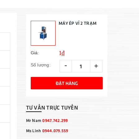
MÁY ÉP VỈ 2 TRẠM
1₫
Giá:
-
+
Số lượng:
ĐẶT HÀNG
TƯ VẤN TRỰC TUYẾN
Mr Nam
0947.742.299
Ms Linh
0944.079.559