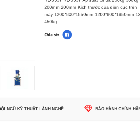
NL-5557 NL-5557 Áp suất tối đa 200kg 300kg
200mm 200mm Kích thước của điện cực trê
máy 1200*800*1850mm 1200*800*1850mm 12
450kg
Chia sẻ:
ĐỘI NGŨ KỸ THUẬT LÀNH NGHỀ
BẢO HÀNH CHÍNH HÃ