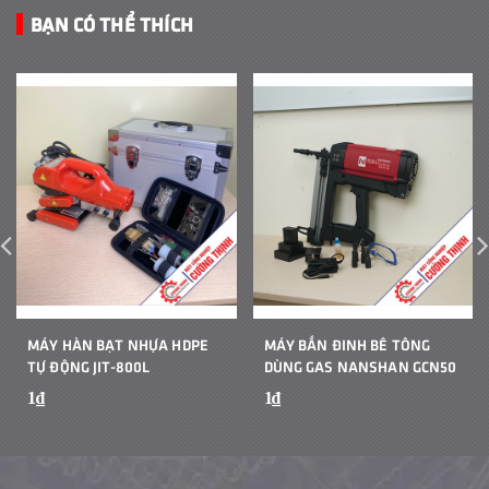
BẠN CÓ THỂ THÍCH
MÁY HÀN BẠT NHỰA HDPE
MÁY BẮN ĐINH BÊ TÔNG
TỰ ĐỘNG JIT-800L
DÙNG GAS NANSHAN GCN50
1₫
1₫