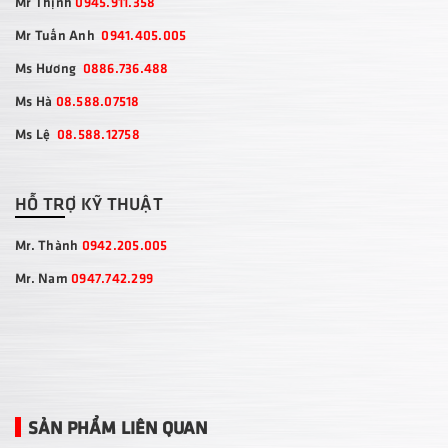
Mr Thịnh
0945.911.358
Mr Tuấn Anh
0941.405.005
Ms Hương
0886.736.488
Ms Hà
08.588.07518
Ms Lệ
08.588.12758
HỖ TRỢ KỸ THUẬT
Mr. Thành
0942.205.005
Mr. Nam
0947.742.299
SẢN PHẨM LIÊN QUAN