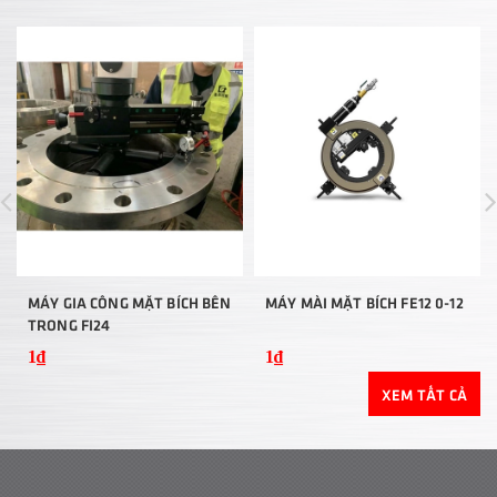
MÁY GIA CÔNG MẶT BÍCH BÊN
MÁY MÀI MẶT BÍCH FE12 0-12
TRONG FI24
1₫
1₫
XEM TẤT CẢ