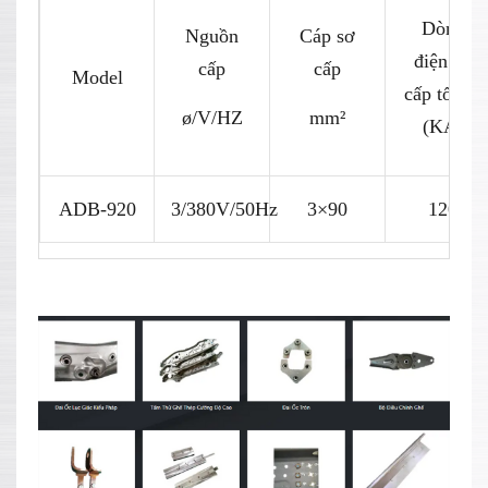
Dòng
Nguồn
Cáp sơ
điện sơ
cấp
cấp
Model
cấp tối đa
ø/V/HZ
mm²
(KA)
ADB-920
3/380V/50Hz
3×90
120