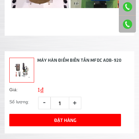
MÁY HÀN ĐIỂM BIẾN TẦN MFDC ADB-920
1₫
Giá:
-
+
Số lượng:
ĐẶT HÀNG