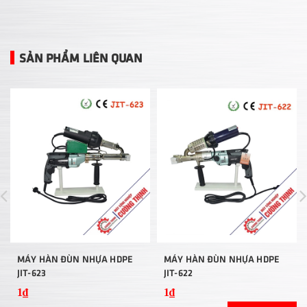
SẢN PHẨM LIÊN QUAN
MÁY HÀN ĐÙN NHỰA HDPE
MÁY HÀN ĐÙN NHỰA HDPE
JIT-623
JIT-622
1₫
1₫