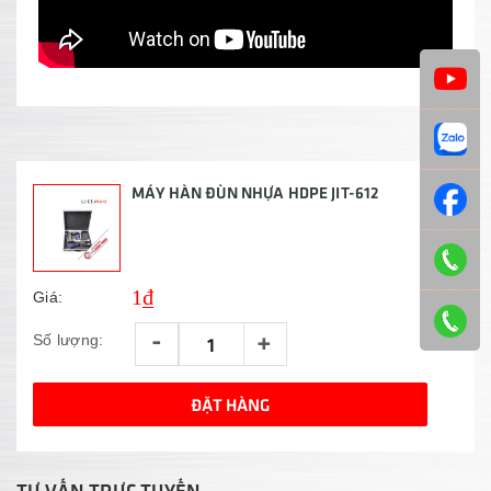
MÁY HÀN ĐÙN NHỰA HDPE JIT-612
1₫
Giá:
-
+
Số lượng:
ĐẶT HÀNG
TƯ VẤN TRỰC TUYẾN