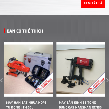
XEM TẤT CẢ
BẠN CÓ THỂ THÍCH
MÁY HÀN BẠT NHỰA HDPE
MÁY BẮN ĐINH BÊ TÔNG
TỰ ĐỘNG JIT-800L
DÙNG GAS NANSHAN GCN50