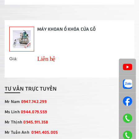
MÁY KHOAN Ổ KHÓA CỬA GỖ
Liên hệ
Giá:
TƯ VẤN TRỰC TUYẾN
Mr Nam
0947.742.299
Ms Linh
0944.079.559
Mr Thịnh
0945.911.358
Mr Tuấn Anh
0941.405.005