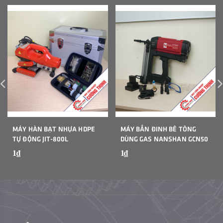
MÁY HÀN BẠT NHỰA HDPE
MÁY BẮN ĐINH BÊ TÔNG
TỰ ĐỘNG JIT-800L
DÙNG GAS NANSHAN GCN50
1₫
1₫