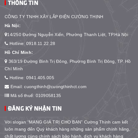
THÔNG TIN
CÔNG TY TNHH XÂY LẮP ĐIỆN CƯỜNG THỊNH
Hà Nội:
14/250 Đường Nguyễn Xiển, Phường Thanh Liệt, TP.Hà Nội
Hotline:
0918.11.22.28
Hồ Chí Minh:
363/19 Đường Bình Trị Đông, Phường Bình Trị Đông, TP. Hồ
Chí Minh
Hotline:
0941.405.005
Email:
cuongthinh@cuongthinhct.com
Mã số thuế: 0109058135
ĐĂNG KÝ NHẬN TIN
Với slogan “MANG GIÁ TRỊ CHO BẠN” Cường Thịnh cam kết
luôn mang đến Quý khách hàng những sản phẩm chính hãng,
chất lượng cùng chính sách bảo hành, dịch vụ khách hàng