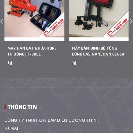
MÁY HÀN BẠT NHỰA HDPE
MÁY BẮN ĐINH BÊ TÔNG
TỰ ĐỘNG JIT-800L
DÙNG GAS NANSHAN GCN50
1₫
1₫
THÔNG TIN
CÔNG TY TNHH XÂY LẮP ĐIỆN CƯỜNG THỊNH
Hà Nội: