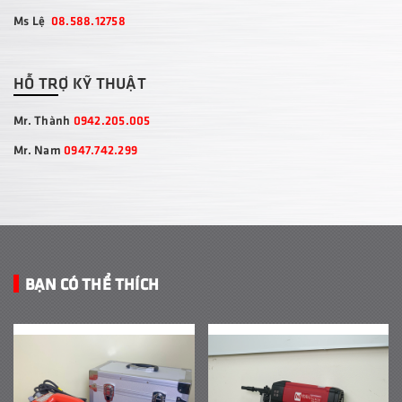
Ms Lệ
08.588.12758
HỖ TRỢ KỸ THUẬT
Mr. Thành
0942.205.005
Mr. Nam
0947.742.299
BẠN CÓ THỂ THÍCH