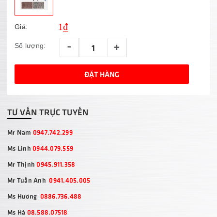
1₫
Giá:
-
+
Số lượng:
ĐẶT HÀNG
TƯ VẤN TRỰC TUYẾN
Mr Nam
0947.742.299
Ms Linh
0944.079.559
Mr Thịnh
0945.911.358
Mr Tuấn Anh
0941.405.005
Ms Hương
0886.736.488
Ms Hà
08.588.07518