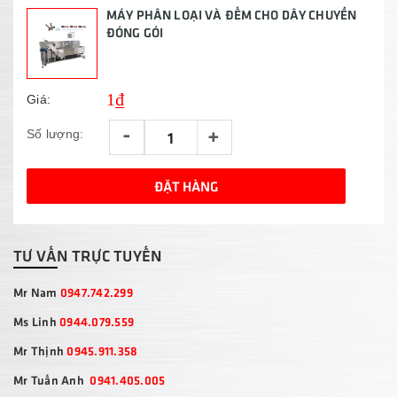
MÁY PHÂN LOẠI VÀ ĐẾM CHO DÂY CHUYỀN
ĐÓNG GÓI
1₫
Giá:
-
+
Số lượng:
ĐẶT HÀNG
TƯ VẤN TRỰC TUYẾN
Mr Nam
0947.742.299
Ms Linh
0944.079.559
Mr Thịnh
0945.911.358
Mr Tuấn Anh
0941.405.005