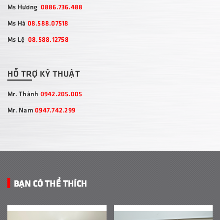
Ms Hương
0886.736.488
Ms Hà
08.588.07518
Ms Lệ
08.588.12758
HỖ TRỢ KỸ THUẬT
Mr. Thành
0942.205.005
Mr. Nam
0947.742.299
BẠN CÓ THỂ THÍCH