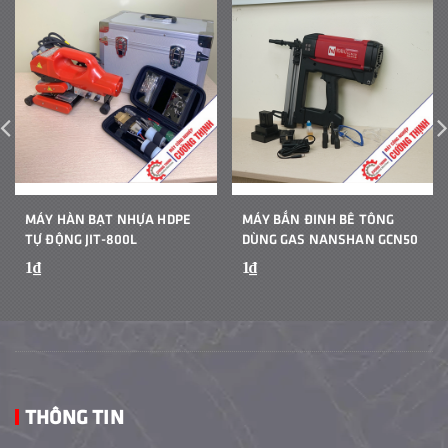
MÁY HÀN BẠT NHỰA HDPE
MÁY BẮN ĐINH BÊ TÔNG
TỰ ĐỘNG JIT-800L
DÙNG GAS NANSHAN GCN50
1₫
1₫
THÔNG TIN