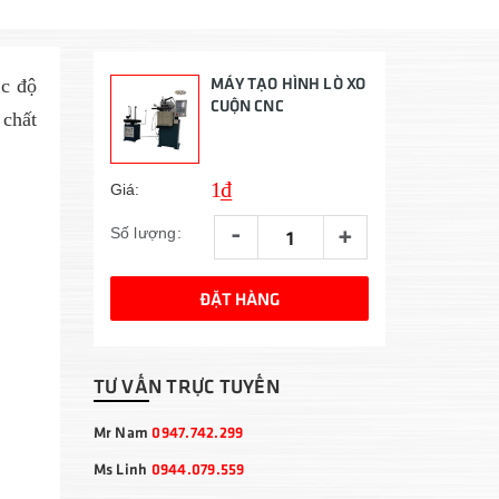
MÁY TẠO HÌNH LÒ XO
ốc độ
CUỘN CNC
 chất
1₫
Giá:
-
+
Số lượng:
ĐẶT HÀNG
TƯ VẤN TRỰC TUYẾN
Mr Nam
0947.742.299
Ms Linh
0944.079.559