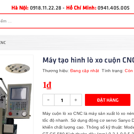
Hà Nội:
0918.11.22.28
-
Hồ Chí Minh:
0941.405.005
CNC
Máy tạo hình lò xo cuộn CN
Thương hiệu:
Đang cập nhật
Tình trạng:
Còn
1₫
-
+
ĐẶT HÀNG
Máy cuộn lò xo CNC là máy sản xuất lò xo nén
tốc độ nhanh. Sử dụng động cơ servo Sanyo De
khiển chất lượng cao. Thông số kỹ thuật: M