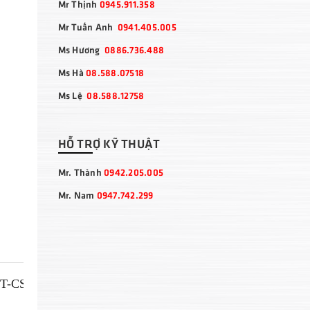
Mr Thịnh
0945.911.358
Mr Tuấn Anh
0941.405.005
Ms Hương
0886.736.488
Ms Hà
08.588.07518
Ms Lệ
08.588.12758
HỖ TRỢ KỸ THUẬT
Mr. Thành
0942.205.005
Mr. Nam
0947.742.299
T-CS-580