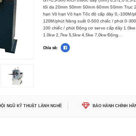
GT-CS-580 Kích thước dây (mm) 0,2-1,0 0,5
tối da 20mm 50mm 50mm 60mm 50mm Trục 2
hạn Vô hạn Vô hạn Tốc độ cấp dây 0,-100M/p
120M/phút Năng suất 0-500 chiếc / phút 0-300 c
100 chiếc / phút Động cơ servo cấp dây 1.0k
1.0kw 2,7kw 5,5kw 4,5kw 7,0kw Động...
Chia sẻ:
ĐỘI NGŨ KỸ THUẬT LÀNH NGHỀ
BẢO HÀNH CHÍNH HÃ