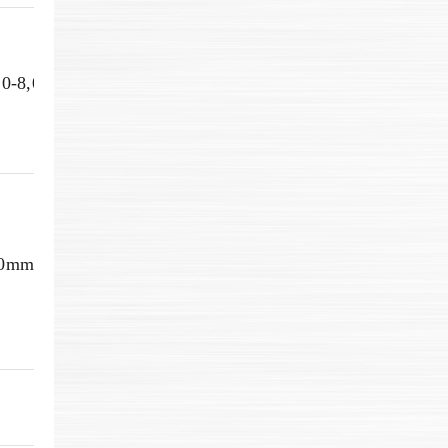
,0-8,0
0mm