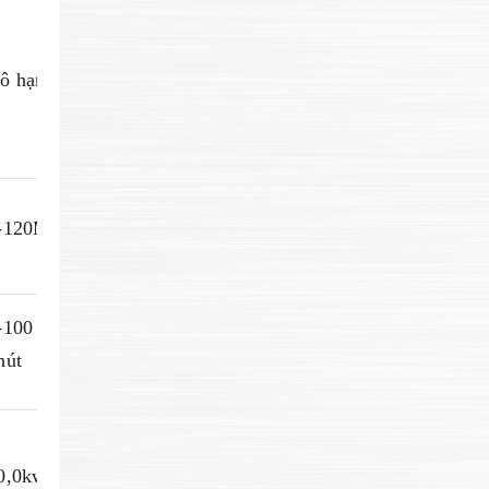
ô hạn
-120M/phút
-100 chiếc /
hút
0,0kw