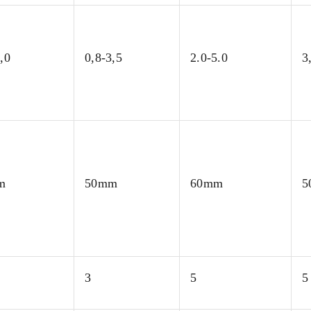
,0
0,8-3,5
2.0-5.0
3
m
50mm
60mm
5
3
5
5