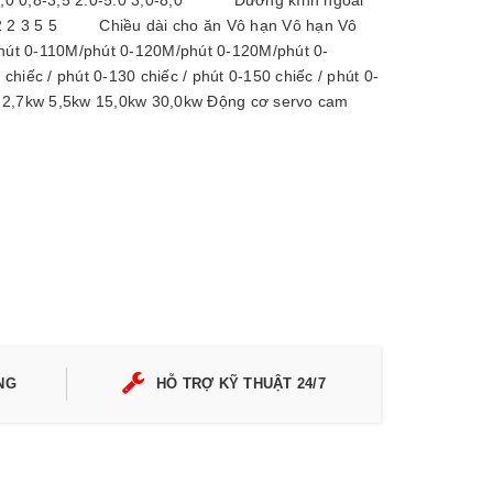
-2,0 0,8-3,5 2.0-5.0 3,0-8,0 Đường kính ngoài
 2 3 5 5 Chiều dài cho ăn Vô hạn Vô hạn Vô
hút 0-110M/phút 0-120M/phút 0-120M/phút 0-
hiếc / phút 0-130 chiếc / phút 0-150 chiếc / phút 0-
w 2,7kw 5,5kw 15,0kw 30,0kw Động cơ servo cam
NG
HỖ TRỢ KỸ THUẬT 24/7