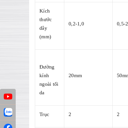
Kích
thước
0,2-1,0
0,5-2
dây
(mm)
Đường
kính
20mm
50m
ngoài tối
da
Trục
2
2