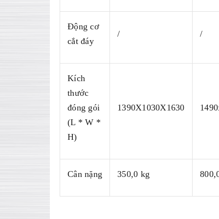
Động cơ
/
/
cắt đáy
Kích
thước
đóng gói
1390X1030X1630
1490
(L * W *
H)
Cân nặng
350,0 kg
800,