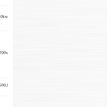
,0kw
200x1700x2400
500,0kg