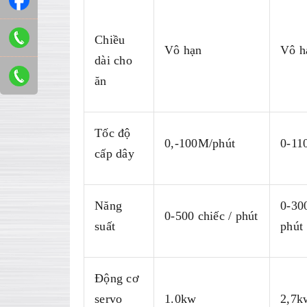
Chiều
Vô hạn
Vô h
dài cho
ăn
Tốc độ
0,-100M/phút
0-11
cấp dây
Năng
0-300
0-500 chiếc / phút
suất
phút
Động cơ
servo
1.0kw
2,7k