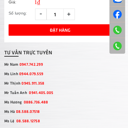
1₫
Giá:
-
+
Số lượng:
ĐẶT HÀNG
TƯ VẤN TRỰC TUYẾN
Mr Nam
0947.742.299
Ms Linh
0944.079.559
Mr Thịnh
0945.911.358
Mr Tuấn Anh
0941.405.005
Ms Hương
0886.736.488
Ms Hà
08.588.07518
Ms Lệ
08.588.12758