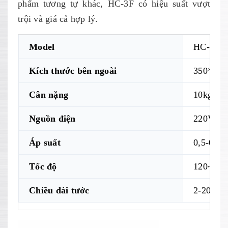
phẩm tương tự khác, HC-3F có hiệu suất vượt
trội và giá cả hợp lý.
Model
HC-3F
Kích thước bên ngoài
350*23
Cân nặng
10kg
Nguồn điện
220V/5
Áp suất
0,5-0,7
Tốc độ
120~30 c
Chiều dài tước
2-20mm