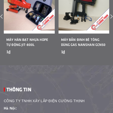
MÁY HÀN BẠT NHỰA HDPE
MÁY BẮN ĐINH BÊ TÔNG
TỰ ĐỘNG JIT-800L
DÙNG GAS NANSHAN GCN50
1₫
1₫
THÔNG TIN
CÔNG TY TNHH XÂY LẮP ĐIỆN CƯỜNG THỊNH
Hà Nội: