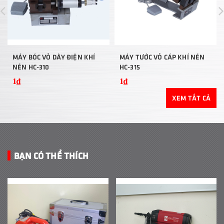
MÁY BÓC VỎ DÂY ĐIỆN KHÍ
MÁY TƯỚC VỎ CÁP KHÍ NÉN
NÉN HC-310
HC-315
1₫
1₫
XEM TẤT CẢ
BẠN CÓ THỂ THÍCH