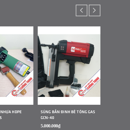
 NHỰA HDPE
SÚNG BẮN ĐINH BÊ TÔNG GAS
MÁY HÀN B
5
GCN-40
CẦM TAY JIT
5.000.000₫
1₫