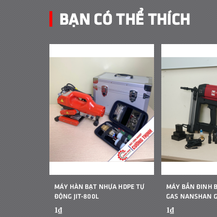
BẠN CÓ THỂ THÍCH
MÁY HÀN BẠT NHỰA HDPE TỰ
MÁY BẮN ĐINH 
ĐỘNG JIT-800L
GAS NANSHAN 
1₫
1₫