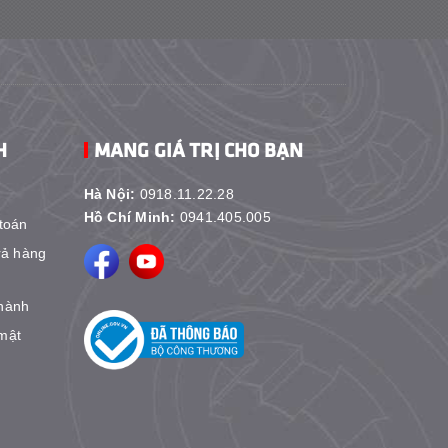
H
MANG GIÁ TRỊ CHO BẠN
Hà Nội:
0918.11.22.28
Hồ Chí Minh:
0941.405.005
toán
rả hàng
hành
mật