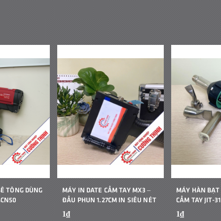
BÊ TÔNG DÙNG
MÁY IN DATE CẦM TAY MX3 –
MÁY HÀN BẠT
GCN50
ĐẦU PHUN 1.27CM IN SIÊU NÉT
CẦM TAY JIT-31
1₫
1₫