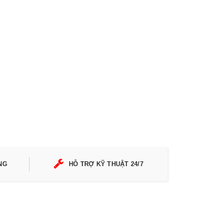
NG
HỖ TRỢ KỸ THUẬT 24/7