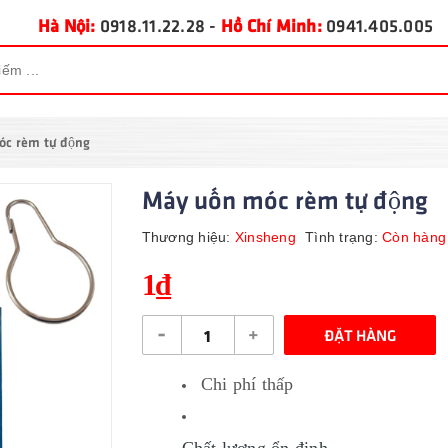
Hà Nội:
0918.11.22.28
-
Hồ Chí Minh:
0941.405.005
́c rèm tự động
Máy uốn móc rèm tự động
Thương hiệu:
Xinsheng
Tình trạng:
Còn hàng
1₫
-
+
ĐẶT HÀNG
Chi phí thấp
Chất lượng ổn định