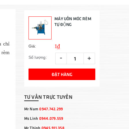
MÁY UỐN MÓC RÈM
TỰ ĐỘNG
u chỉ
1₫
Giá:
a rèm
-
+
Số lượng:
ĐẶT HÀNG
TƯ VẤN TRỰC TUYẾN
Mr Nam
0947.742.299
Ms Linh
0944.079.559
Mr Thịnh
0945.911.358