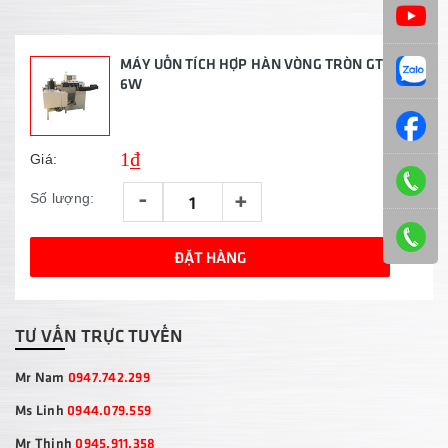
MÁY UỐN TÍCH HỢP HÀN VÒNG TRÒN GT-XS-
6W
1₫
Giá:
-
+
Số lượng:
ĐẶT HÀNG
TƯ VẤN TRỰC TUYẾN
Mr Nam
0947.742.299
Ms Linh
0944.079.559
Mr Thịnh
0945.911.358