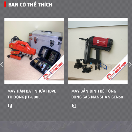
BẠN CÓ THỂ THÍCH
MÁY HÀN BẠT NHỰA HDPE
MÁY BẮN ĐINH BÊ TÔNG
TỰ ĐỘNG JIT-800L
DÙNG GAS NANSHAN GCN50
1₫
1₫