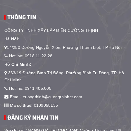
THÔNG TIN
CÔNG TY TNHH XÂY LẮP ĐIỆN CƯỜNG THỊNH
Hà Nội:
14/250 Đường Nguyễn Xiển, Phường Thanh Liệt, TP.Hà Nội
Hotline:
0918.11.22.28
Hồ Chí Minh:
363/19 Đường Bình Trị Đông, Phường Bình Trị Đông, TP. Hồ
Chí Minh
Hotline:
0941.405.005
Email:
cuongthinh@cuongthinhct.com
Mã số thuế: 0109058135
ĐĂNG KÝ NHẬN TIN
Với slogan “MANG GIÁ TRỊ CHO BẠN” Cường Thịnh cam kết