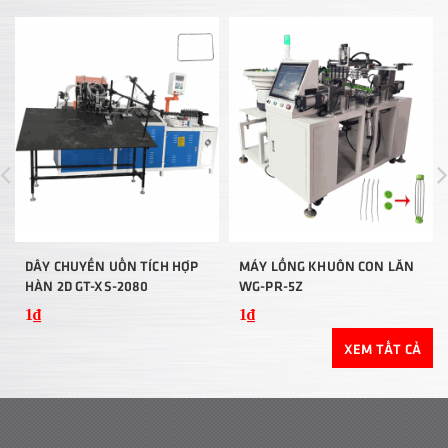
DÂY CHUYỀN UỐN TÍCH HỢP
MÁY LỒNG KHUÔN CON LĂN
HÀN 2D GT-XS-2080
WG-PR-5Z
1₫
1₫
XEM TẤT CẢ