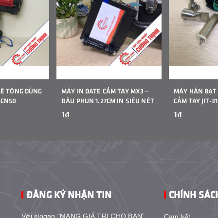
BÊ TÔNG DÙNG
MÁY IN DATE CẦM TAY MX3 –
MÁY HÀN BẠT
GCN50
ĐẦU PHUN 1.27CM IN SIÊU NÉT
CẦM TAY JIT-31
1₫
1₫
ĐĂNG KÝ NHẬN TIN
CHÍNH SÁC
Với slogan “MANG GIÁ TRỊ CHO BẠN”
Cam kết