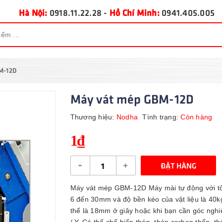
Hà Nội:
0918.11.22.28
-
Hồ Chí Minh:
0941.405.005
M-12D
Máy vát mép GBM-12D
Thương hiệu:
Nodha
Tình trạng:
Còn hàng
1₫
-
+
ĐẶT HÀNG
Máy vát mép GBM-12D Máy mài tự động với tốc
6 đến 30mm và độ bền kéo của vật liệu là 40k
thể là 18mm ở giây hoặc khi bạn cần góc nghiê