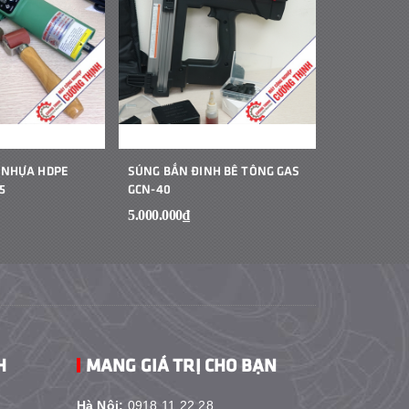
 NHỰA HDPE
SÚNG BẮN ĐINH BÊ TÔNG GAS
MÁY HÀN B
5
GCN-40
CẦM TAY JIT
5.000.000₫
1₫
H
MANG GIÁ TRỊ CHO BẠN
Hà Nội:
0918.11.22.28