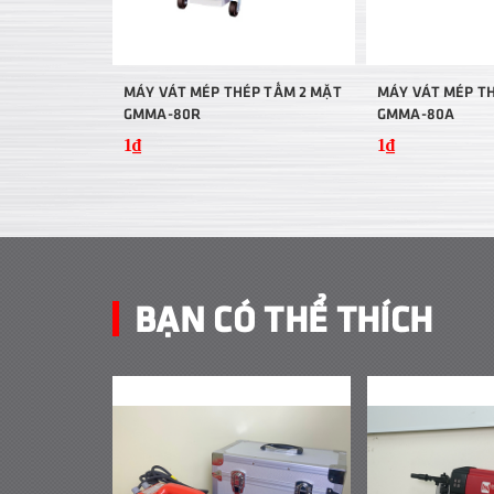
MÁY VÁT MÉP THÉP TẤM 2 MẶT
MÁY VÁT MÉP TH
GMMA-80R
GMMA-80A
1₫
1₫
BẠN CÓ THỂ THÍCH