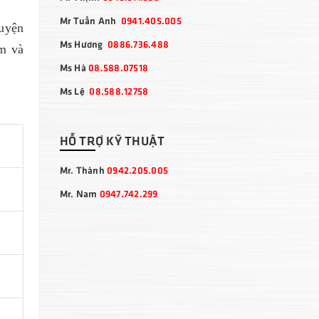
Mr Tuấn Anh
0941.405.005
luyện
Ms Hương
0886.736.488
ôm và
Ms Hà
08.588.07518
Ms Lệ
08.588.12758
HỖ TRỢ KỸ THUẬT
Mr. Thành
0942.205.005
Mr. Nam
0947.742.299