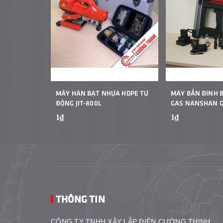
MÁY HÀN BẠT NHỰA HDPE TỰ
MÁY BẮN ĐINH 
ĐỘNG JIT-800L
GAS NANSHAN 
1₫
1₫
THÔNG TIN
CÔNG TY TNHH XÂY LẮP ĐIỆN CƯỜNG THỊNH