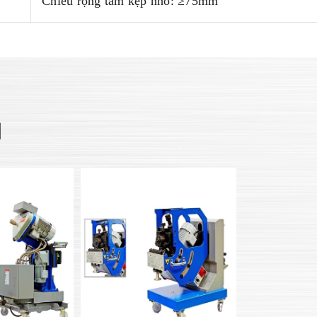
Chiều rộng tấm kẹp nhỏ: ≥75mm
N