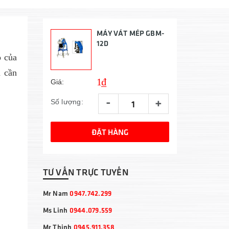
MÁY VÁT MÉP GBM-
12D
o của
n cần
1₫
Giá:
-
+
Số lượng:
ĐẶT HÀNG
TƯ VẤN TRỰC TUYẾN
Mr Nam
0947.742.299
Ms Linh
0944.079.559
Mr Thịnh
0945.911.358