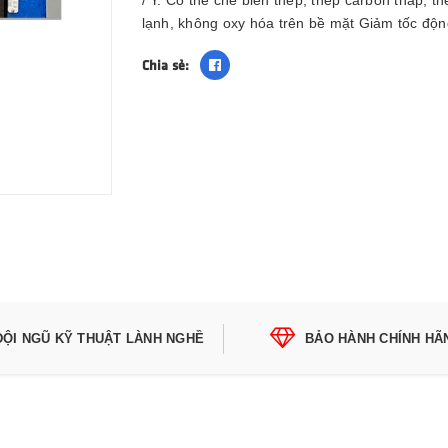
/ Y. Có thể chế biến thép, thép carbon thấp, t
lạnh, không oxy hóa trên bề mặt Giảm tốc độn
Chia sẻ:
ĐỘI NGŨ KỸ THUẬT LÀNH NGHỀ
BẢO HÀNH CHÍNH HÃ