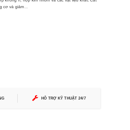
hép không rỉ, hợp kim nhôm và các vật liệu khác Cắt
g cơ và giảm...
NG
HỖ TRỢ KỸ THUẬT 24/7