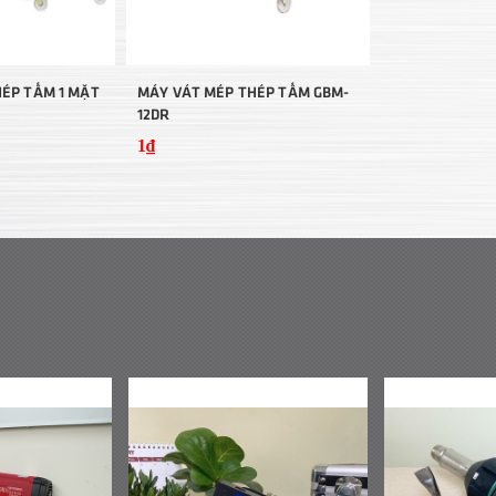
ÉP TẤM 1 MẶT
MÁY VÁT MÉP THÉP TẤM GBM-
12DR
1₫