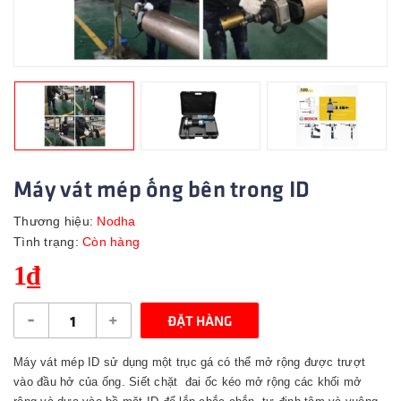
Máy vát mép ống bên trong ID
Thương hiệu:
Nodha
Tình trạng:
Còn hàng
1₫
-
+
ĐẶT HÀNG
Máy vát mép ID sử dụng một trục gá có thể mở rộng được trượt
vào đầu hở của ống. Siết chặt đai ốc kéo mở rộng các khối mở