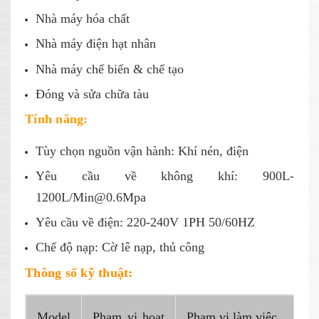
Nhà máy hóa chất
Nhà máy điện hạt nhân
Nhà máy chế biến & chế tạo
Đóng và sửa chữa tàu
Tính năng:
Tùy chọn nguồn vận hành: Khí nén, điện
Yêu cầu về không khí: 900L-
1200L/Min@0.6Mpa
Yêu cầu về điện: 220-240V 1PH 50/60HZ
Chế độ nạp: Cờ lê nạp, thủ công
Thông số kỹ thuật:
Model
Phạm vi hoạt
Phạm vi làm việc
Đ