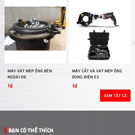
MÁY VÁT MÉP ỐNG BÊN
MÁY CẮT VÀ VÁT MÉP ỐNG
NGOÀI OD
DÙNG ĐIỆN E3
1₫
1₫
XEM TẤT CẢ
BẠN CÓ THỂ THÍCH