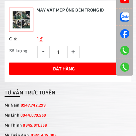
MÁY VÁT MÉP ỐNG BÊN TRONG ID
1₫
Giá:
-
+
Số lượng:
ĐẶT HÀNG
TƯ VẤN TRỰC TUYẾN
Mr Nam
0947.742.299
Ms Linh
0944.079.559
Mr Thịnh
0945.911.358
Mr Tuấn Anh
0941.405.005