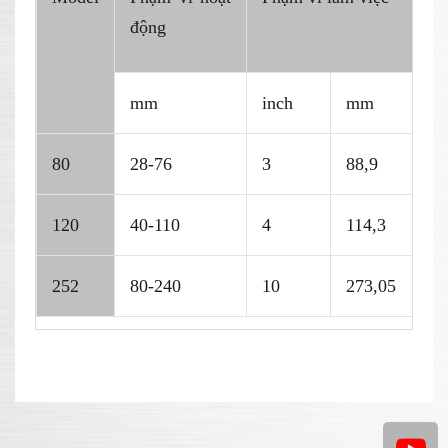
động
củ
mm
inch
mm
m
80
28-76
3
88,9
15
120
40-110
4
114,3
15
252
80-240
10
273,05
20