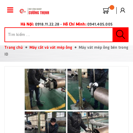
Hà Nội:
0918.11.22.28
-
Hồ Chí Minh:
0941.405.005
Trang chủ
Máy cắt và vát mép ống
Máy vát mép ống bên trong
ID