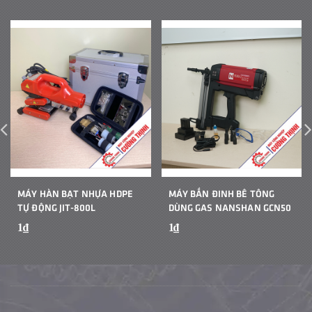
MÁY HÀN BẠT NHỰA HDPE
MÁY BẮN ĐINH BÊ TÔNG
TỰ ĐỘNG JIT-800L
DÙNG GAS NANSHAN GCN50
1₫
1₫