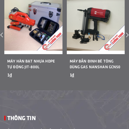
MÁY HÀN BẠT NHỰA HDPE
MÁY BẮN ĐINH BÊ TÔNG
TỰ ĐỘNG JIT-800L
DÙNG GAS NANSHAN GCN50
1₫
1₫
THÔNG TIN