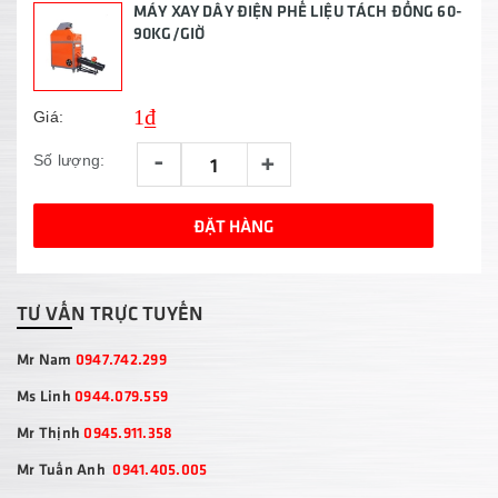
MÁY XAY DÂY ĐIỆN PHẾ LIỆU TÁCH ĐỒNG 60-
90KG/GIỜ
1₫
Giá:
-
+
Số lượng:
ĐẶT HÀNG
TƯ VẤN TRỰC TUYẾN
Mr Nam
0947.742.299
Ms Linh
0944.079.559
Mr Thịnh
0945.911.358
Mr Tuấn Anh
0941.405.005