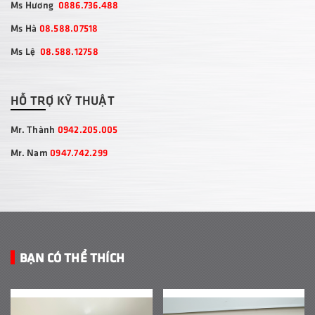
Ms Hương
0886.736.488
Ms Hà
08.588.07518
Ms Lệ
08.588.12758
HỖ TRỢ KỸ THUẬT
Mr. Thành
0942.205.005
Mr. Nam
0947.742.299
BẠN CÓ THỂ THÍCH