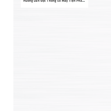
Hướng Dẫn Đọc Thông Số Máy Tiện Phay Chi Tiết Từ A–Z: Bí Quyết Chọn Đúng Máy, Đầu Tư Hiệu Quả