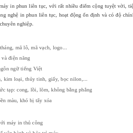
áy in phun liên tục, với rất nhiều điểm cộng tuyệt vời, ti
ông nghệ in phun liên tục, hoạt động ổn định và có độ chín
 chuyên nghiệp.
tháng, mã lô, mã vạch, logo...
n và điện năng
ngôn ngữ tiếng Việt
 kim loại, thủy tinh, giấy, bọc nilon,...
c tạp: cong, lồi, lõm, không bằng phẳng
bền màu, khó bị tẩy xóa
với máy in thủ công