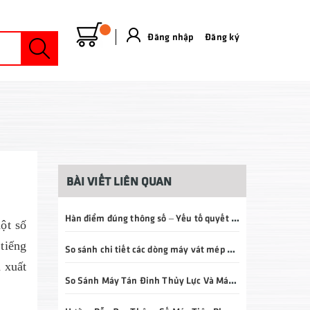
Đăng nhập
&
Đăng ký
BÀI VIẾT LIÊN QUAN
Hàn điểm đúng thông số – Yếu tố quyết định chất lượng mối hàn và tuổi thọ sản phẩm
ột số
tiếng
So sánh chi tiết các dòng máy vát mép ống ID – OD – E3 – P3: Nên chọn loại nào?
 xuất
So Sánh Máy Tán Đinh Thủy Lực Và Máy Tán Đinh Khí Nén: Nên Chọn Loại Nào Cho Doanh Nghiệp?