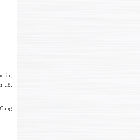
n in,
 tiết
 Cung