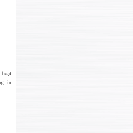
 hoạt
ng in