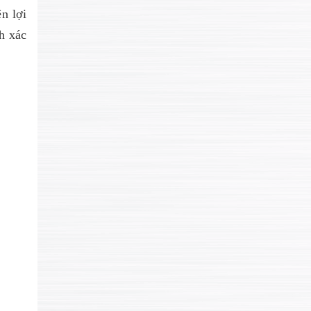
ện lợi
h xác