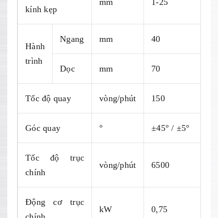
mm
1-25
kính kẹp
Ngang
mm
40
Hành
trình
Dọc
mm
70
Tốc độ quay
vòng/phút
150
Góc quay
°
±45° / ±5°
Tốc độ trục
vòng/phút
6500
chính
Động cơ trục
kW
0,75
chính