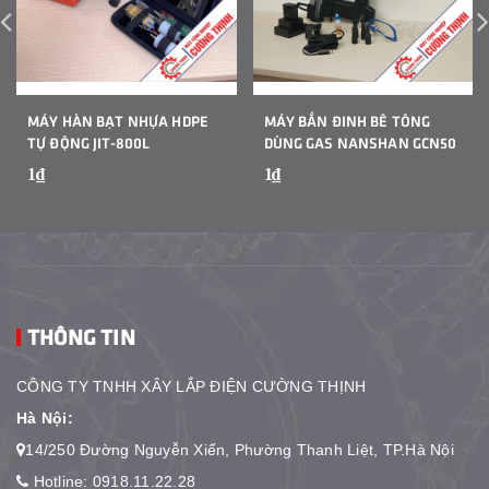
MÁY HÀN BẠT NHỰA HDPE
MÁY BẮN ĐINH BÊ TÔNG
TỰ ĐỘNG JIT-800L
DÙNG GAS NANSHAN GCN50
1₫
1₫
THÔNG TIN
CÔNG TY TNHH XÂY LẮP ĐIỆN CƯỜNG THỊNH
Hà Nội:
14/250 Đường Nguyễn Xiển, Phường Thanh Liệt, TP.Hà Nội
Hotline:
0918.11.22.28