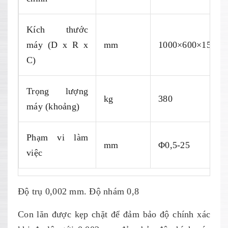
Kích thước
máy (D x R x
mm
1000×600×1500
C)
Trọng lượng
kg
380
máy (khoảng)
Phạm vi làm
mm
Φ0,5-25
việc
Độ trụ 0,002 mm. Độ nhám 0,8
Con lăn được kẹp chặt để đảm bảo độ chính xác