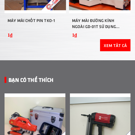
MÁY MÀI CHỐT PIN TKO-1
MÁY MÀI ĐƯỜNG KÍNH
NGOÀI GD-01T SỬ DỤNG
COLLET
1₫
1₫
XEM TẤT CẢ
BẠN CÓ THỂ THÍCH