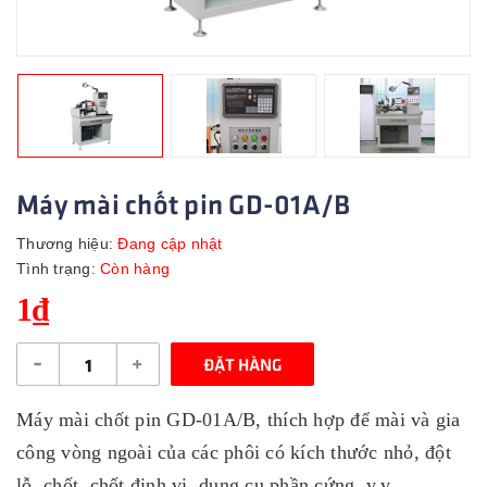
Máy mài chốt pin GD-01A/B
Thương hiệu:
Đang cập nhật
Tình trạng:
Còn hàng
1₫
-
+
ĐẶT HÀNG
Máy mài chốt pin GD-01A/B, thích hợp để mài và gia
công vòng ngoài của các phôi có kích thước nhỏ, đột
lỗ, chốt, chốt định vị, dụng cụ phần cứng, v.v.