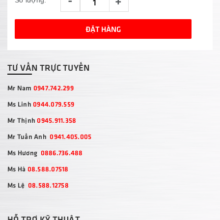
-
+
Số lượng:
ĐẶT HÀNG
TƯ VẤN TRỰC TUYẾN
Mr Nam
0947.742.299
Ms Linh
0944.079.559
Mr Thịnh
0945.911.358
Mr Tuấn Anh
0941.405.005
Ms Hương
0886.736.488
Ms Hà
08.588.07518
Ms Lệ
08.588.12758
HỖ TRỢ KỸ THUẬT