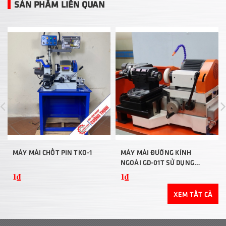
SẢN PHẨM LIÊN QUAN
MÁY MÀI CHỐT PIN TKO-1
MÁY MÀI ĐƯỜNG KÍNH
NGOÀI GD-01T SỬ DỤNG
COLLET
1₫
1₫
XEM TẤT CẢ