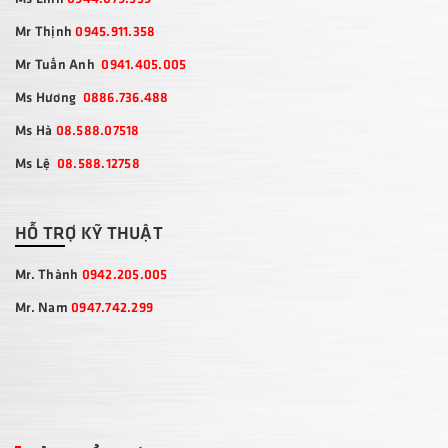
Mr Thịnh
0945.911.358
Mr Tuấn Anh
0941.405.005
Ms Hương
0886.736.488
Ms Hà
08.588.07518
Ms Lệ
08.588.12758
HỖ TRỢ KỸ THUẬT
Mr. Thành
0942.205.005
Mr. Nam
0947.742.299