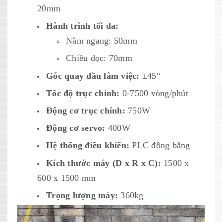
20mm
Hành trình tối đa:
Nằm ngang: 50mm
Chiều dọc: 70mm
Góc quay đầu làm việc:
±45°
Tốc độ trục chính:
0-7500 vòng/phút
Động cơ trục chính:
750W
Động cơ servo:
400W
Hệ thống điều khiển:
PLC đồng bằng
Kích thước máy (D x R x C):
1500 x
600 x 1500 mm
Trọng lượng máy:
360kg