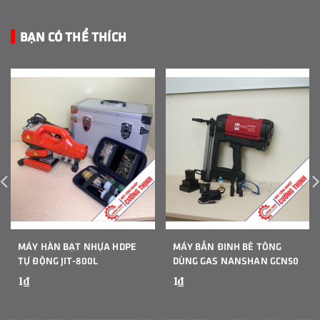
BẠN CÓ THỂ THÍCH
MÁY HÀN BẠT NHỰA HDPE
MÁY BẮN ĐINH BÊ TÔNG
TỰ ĐỘNG JIT-800L
DÙNG GAS NANSHAN GCN50
1₫
1₫