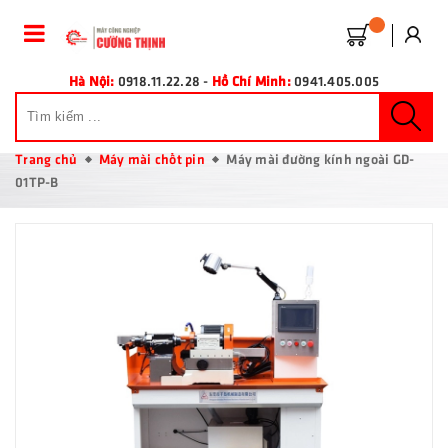
Hà Nội:
0918.11.22.28
-
Hồ Chí Minh:
0941.405.005
Trang chủ
Máy mài chốt pin
Máy mài đường kính ngoài GD-
01TP-B