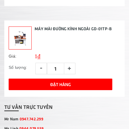
MÁY MÀI ĐƯỜNG KÍNH NGOÀI GD-01TP-B
1₫
Giá:
-
+
Số lượng:
ĐẶT HÀNG
TƯ VẤN TRỰC TUYẾN
Mr Nam
0947.742.299
Ms Linh
0944.079.559