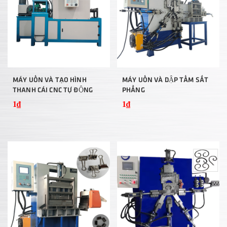
MÁY UỐN VÀ TẠO HÌNH
MÁY UỐN VÀ DẬP TẤM SẮT
THANH CÁI CNC TỰ ĐỘNG
PHẲNG
1₫
1₫