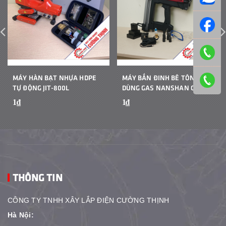
MÁY HÀN BẠT NHỰA HDPE
MÁY BẮN ĐINH BÊ TÔNG
TỰ ĐỘNG JIT-800L
DÙNG GAS NANSHAN GCN50
1₫
1₫
THÔNG TIN
CÔNG TY TNHH XÂY LẮP ĐIỆN CƯỜNG THỊNH
Hà Nội: