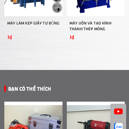
MÁY LÀM KẸP GIẤY TỰ ĐỘNG
MÁY UỐN VÀ TẠO HÌNH
THANH THÉP MỎNG
1₫
1₫
BẠN CÓ THỂ THÍCH