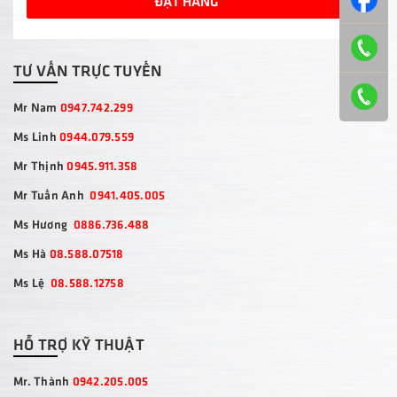
ĐẶT HÀNG
TƯ VẤN TRỰC TUYẾN
Mr Nam
0947.742.299
Ms Linh
0944.079.559
Mr Thịnh
0945.911.358
Mr Tuấn Anh
0941.405.005
Ms Hương
0886.736.488
Ms Hà
08.588.07518
Ms Lệ
08.588.12758
HỖ TRỢ KỸ THUẬT
Mr. Thành
0942.205.005