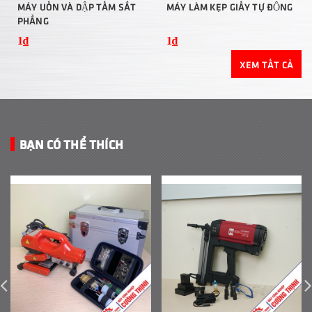
MÁY UỐN VÀ DẬP TẤM SẮT
MÁY LÀM KẸP GIẤY TỰ ĐỘNG
PHẲNG
1₫
1₫
XEM TẤT CẢ
BẠN CÓ THỂ THÍCH