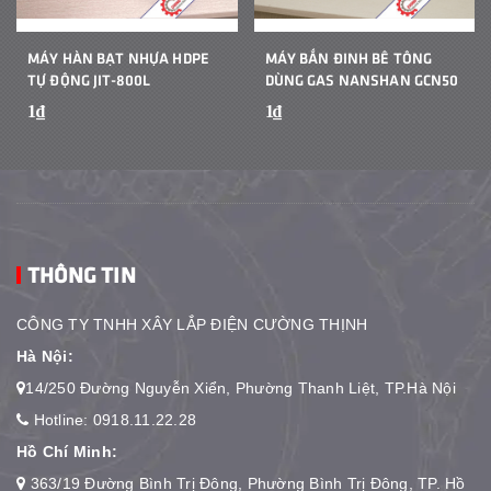
MÁY HÀN BẠT NHỰA HDPE
MÁY BẮN ĐINH BÊ TÔNG
TỰ ĐỘNG JIT-800L
DÙNG GAS NANSHAN GCN50
1₫
1₫
THÔNG TIN
CÔNG TY TNHH XÂY LẮP ĐIỆN CƯỜNG THỊNH
Hà Nội:
14/250 Đường Nguyễn Xiển, Phường Thanh Liệt, TP.Hà Nội
Hotline:
0918.11.22.28
Hồ Chí Minh:
363/19 Đường Bình Trị Đông, Phường Bình Trị Đông, TP. Hồ