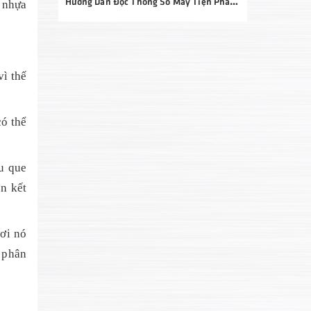
Hướng Dẫn Đọc Thông Số Máy Tiện Phay Chi Tiết Từ A–Z: Bí Quyết Chọn Đúng Máy, Đầu Tư Hiệu Quả
i nhựa
vì thế
có thể
u que
n kết
ơi nó
 phân