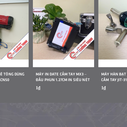
BÊ TÔNG DÙNG
MÁY IN DATE CẦM TAY MX3 –
MÁY HÀN BẠT
GCN50
ĐẦU PHUN 1.27CM IN SIÊU NÉT
CẦM TAY JIT-31
1₫
1₫