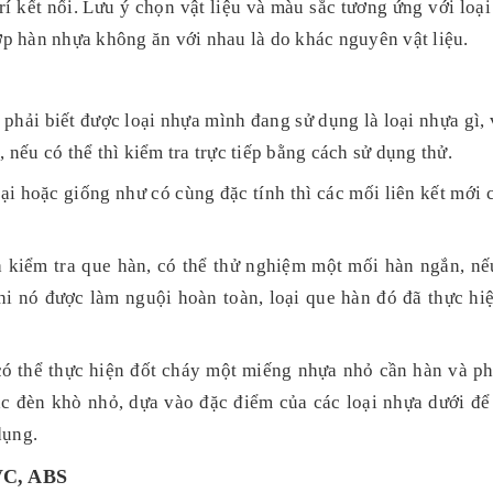
trí kết nối. Lưu ý chọn vật liệu và màu sắc tương ứng với loạ
p hàn nhựa không ăn với nhau là do khác nguyên vật liệu.
phải biết được loại nhựa mình đang sử dụng là loại nhựa gì, 
, nếu có thể thì kiểm tra trực tiếp bằng cách sử dụng thử.
i hoặc giống như có cùng đặc tính thì các mối liên kết mới 
 kiểm tra que hàn, có thể thử nghiệm một mối hàn ngắn, nế
hi nó được làm nguội hoàn toàn, loại que hàn đó đã thực hiệ
 có thể thực hiện đốt cháy một miếng nhựa nhỏ cần hàn và ph
oặc đèn khò nhỏ, dựa vào đặc điểm của các loại nhựa dưới để
dụng.
PVC, ABS