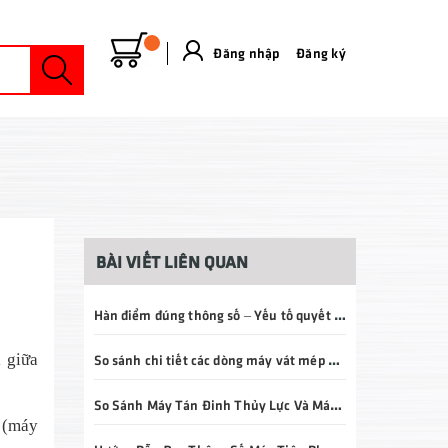
Đăng nhập
&
Đăng ký
BÀI VIẾT LIÊN QUAN
Hàn điểm đúng thông số – Yếu tố quyết định chất lượng mối hàn và tuổi thọ sản phẩm
 giữa
So sánh chi tiết các dòng máy vát mép ống ID – OD – E3 – P3: Nên chọn loại nào?
So Sánh Máy Tán Đinh Thủy Lực Và Máy Tán Đinh Khí Nén: Nên Chọn Loại Nào Cho Doanh Nghiệp?
 (máy