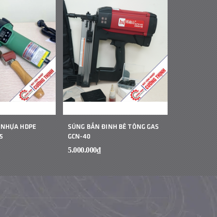
 NHỰA HDPE
SÚNG BẮN ĐINH BÊ TÔNG GAS
MÁY HÀN B
5
GCN-40
CẦM TAY JIT
5.000.000₫
1₫