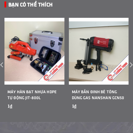
BẠN CÓ THỂ THÍCH
MÁY HÀN BẠT NHỰA HDPE
MÁY BẮN ĐINH BÊ TÔNG
TỰ ĐỘNG JIT-800L
DÙNG GAS NANSHAN GCN50
1₫
1₫