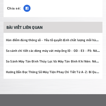
Chia sẻ:
BÀI VIẾT LIÊN QUAN
Hàn điểm đúng thông số – Yếu tố quyết định chất lượng mối hàn và tuổi thọ sản phẩm
So sánh chi tiết các dòng máy vát mép ống ID – OD – E3 – P3: Nên chọn loại nào?
So Sánh Máy Tán Đinh Thủy Lực Và Máy Tán Đinh Khí Nén: Nên Chọn Loại Nào Cho Doanh Nghiệp?
Hướng Dẫn Đọc Thông Số Máy Tiện Phay Chi Tiết Từ A–Z: Bí Quyết Chọn Đúng Máy, Đầu Tư Hiệu Quả