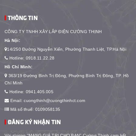
THÔNG TIN
CÔNG TY TNHH XÂY LẮP ĐIỆN CƯỜNG THỊNH
Hà Nội:
14/250 Đường Nguyễn Xiển, Phường Thanh Liệt, TP.Hà Nội
Hotline:
0918.11.22.28
Hồ Chí Minh:
363/19 Đường Bình Trị Đông, Phường Bình Trị Đông, TP. Hồ
Chí Minh
Hotline:
0941.405.005
Email:
cuongthinh@cuongthinhct.com
Mã số thuế: 0109058135
ĐĂNG KÝ NHẬN TIN
Với slogan “MANG GIÁ TRỊ CHO BẠN” Cường Thịnh cam kết