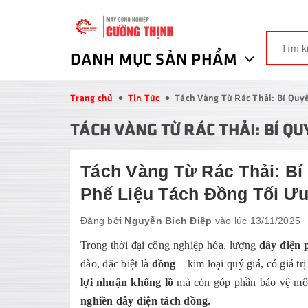
DANH MỤC SẢN PHẨM
Trang chủ
Tin Tức
Tách Vàng Từ Rác Thải: Bí Quy
TÁCH VÀNG TỪ RÁC THẢI: BÍ Q
Tách Vàng Từ Rác Thải: Bí
Phế Liệu Tách Đồng Tối Ư
Đăng bởi
Nguyễn Bích Điệp
vào lúc 13/11/2025
Trong thời đại công nghiệp hóa, lượng
dây điện p
dào, đặc biệt là
đồng
– kim loại quý giá, có giá tr
lợi nhuận khổng lồ
mà còn góp phần bảo vệ môi 
nghiền dây điện tách đồng.