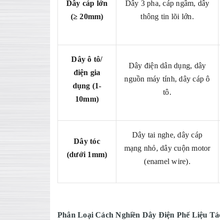
Dây cáp lớn
Dây 3 pha, cáp ngầm, dây
(≥ 20mm)
thông tin lõi lớn.
Dây ô tô/
Dây điện dân dụng, dây
điện gia
nguồn máy tính, dây cáp ô
dụng (1-
tô.
10mm)
Dây tai nghe, dây cáp
Dây tóc
mạng nhỏ, dây cuộn motor
(dưới 1mm)
(enamel wire).
Phân Loại Cách Nghiền Dây Điện Phế Liệu Tác