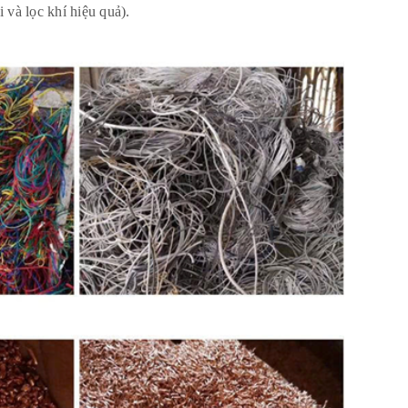
i và lọc khí hiệu quả).