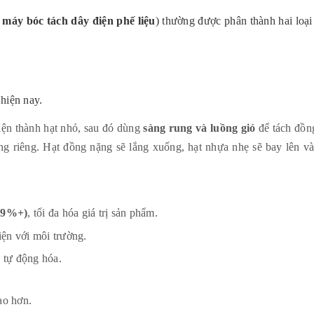
à
máy bóc tách dây điện phế liệu
) thường được phân thành hai loại
hiện nay.
iện thành hạt nhỏ, sau đó dùng
sàng rung và luồng gió
để tách đồn
ợng riêng. Hạt đồng nặng sẽ lắng xuống, hạt nhựa nhẹ sẽ bay lên v
 99%+)
, tối đa hóa giá trị sản phẩm.
hiện với môi trường.
 tự động hóa.
ao hơn.