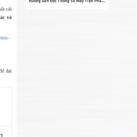
Hướng Dẫn Đọc Thông Số Máy Tiện Phay Chi Tiết Từ A–Z: Bí Quyết Chọn Đúng Máy, Đầu Tư Hiệu Quả
ột cái
xác và
hien-
để đạt
r)