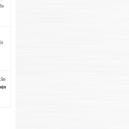
ền
ỏi
cần
mịn