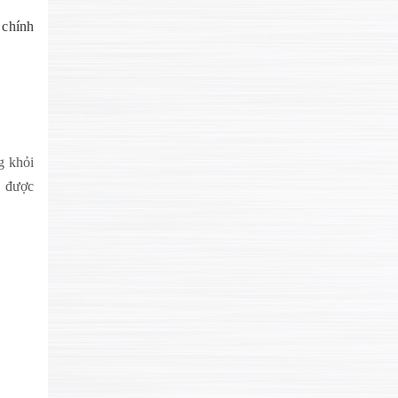
 chính
g khỏi
à được