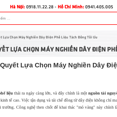
Hà Nội:
0918.11.22.28
-
Hồ Chí Minh:
0941.405.005
ết Lựa Chọn Máy Nghiền Dây Điện Phế Liệu Tách Đồng Tối Ưu
UYẾT LỰA CHỌN MÁY NGHIỀN DÂY ĐIỆN PHẾ
 Quyết Lựa Chọn Máy Nghiền Dây Đi
u
hế liệu
thải ra ngày càng lớn, và đây chính là một
nguồn tài nguy
ị kinh tế cao. Việc tận dụng và tái chế đồng từ dây điện không chỉ ma
trường. Công nghệ then chốt để khai thác "mỏ vàng" này chính 