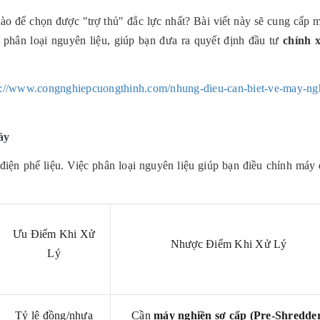
nào để chọn được "trợ thủ" đắc lực nhất? Bài viết này sẽ cung cấp m
à phân loại nguyên liệu, giúp bạn đưa ra quyết định đầu tư
chính 
s://www.congnghiepcuongthinh.com/nhung-dieu-can-biet-ve-may-ng
áy
iện phế liệu. Việc phân loại nguyên liệu giúp bạn điều chỉnh máy 
Ưu Điểm Khi Xử
Nhược Điểm Khi Xử Lý
Lý
Tỷ lệ đồng/nhựa
Cần
máy nghiền sơ cấp (Pre-Shredde