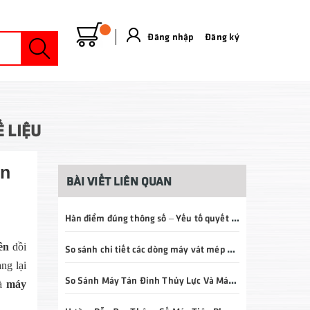
Đăng nhập
&
Đăng ký
 LIỆU
ện
BÀI VIẾT LIÊN QUAN
Hàn điểm đúng thông số – Yếu tố quyết định chất lượng mối hàn và tuổi thọ sản phẩm
ên
dồi
So sánh chi tiết các dòng máy vát mép ống ID – OD – E3 – P3: Nên chọn loại nào?
ng lại
So Sánh Máy Tán Đinh Thủy Lực Và Máy Tán Đinh Khí Nén: Nên Chọn Loại Nào Cho Doanh Nghiệp?
là
máy