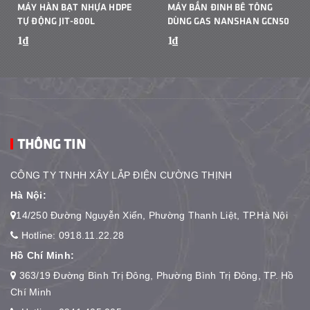
MÁY HÀN BẠT NHỰA HDPE
MÁY BẮN ĐINH BÊ TÔNG
TỰ ĐỘNG JIT-800L
DÙNG GAS NANSHAN GCN50
1₫
1₫
THÔNG TIN
CÔNG TY TNHH XÂY LẮP ĐIỆN CƯỜNG THỊNH
Hà Nội:
14/250 Đường Nguyễn Xiển, Phường Thanh Liệt, TP.Hà Nội
Hotline:
0918.11.22.28
Hồ Chí Minh:
363/19 Đường Bình Trị Đông, Phường Bình Trị Đông, TP. Hồ
Chí Minh