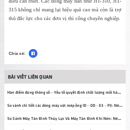
điều cần thiết. Các dòng máy hàn như JIT-310, JIT-
315 không chỉ mang lại hiệu quả cao mà còn là trợ
thủ đắc lực cho các đơn vị thi công chuyên nghiệp.
Chia sẻ:
BÀI VIẾT LIÊN QUAN
Hàn điểm đúng thông số – Yếu tố quyết định chất lượng mối hàn và tuổi thọ sản phẩm
So sánh chi tiết các dòng máy vát mép ống ID – OD – E3 – P3: Nên chọn loại nào?
So Sánh Máy Tán Đinh Thủy Lực Và Máy Tán Đinh Khí Nén: Nên Chọn Loại Nào Cho Doanh Nghiệp?