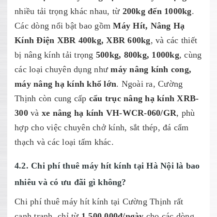
nhiều tải trọng khác nhau, từ
200kg đến 1000kg
.
Các dòng nổi bật bao gồm
Máy Hít, Nâng Hạ
Kính Điện XBR 400kg, XBR 600kg
, và các thiết
bị nâng kính tải trọng
500kg, 800kg, 1000kg
, cùng
các loại chuyên dụng như
máy nâng kính cong,
máy nâng hạ kính khổ lớn
. Ngoài ra, Cường
Thịnh còn cung cấp
cẩu trục nâng hạ kính XRB-
300
và
xe nâng hạ kính VH-WCR-060/GR
, phù
hợp cho việc chuyên chở kính, sắt thép, đá cẩm
thạch và các loại tấm khác.
4.2. Chi phí thuê máy hít kính tại Hà Nội là bao
nhiêu và có ưu đãi gì không?
Chi phí thuê máy hít kính tại Cường Thịnh rất
cạnh tranh, chỉ từ
1.500.000đ/ngày
cho các dòng