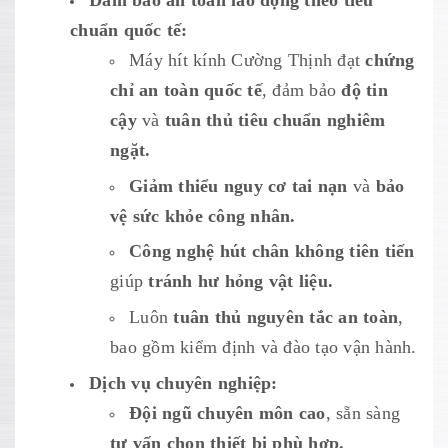
Đảm bảo an toàn lao động theo tiêu
chuẩn quốc tế:
Máy hít kính Cường Thịnh đạt
chứng
chỉ an toàn quốc tế
, đảm bảo
độ tin
cậy
và
tuân thủ tiêu chuẩn nghiêm
ngặt.
Giảm thiểu nguy cơ tai nạn
và
bảo
vệ sức khỏe công nhân.
Công nghệ hút chân không tiên tiến
giúp
tránh hư hỏng vật liệu.
Luôn
tuân thủ nguyên tắc an toàn
,
bao gồm kiểm định và đào tạo vận hành.
Dịch vụ chuyên nghiệp:
Đội ngũ chuyên môn cao
, sẵn sàng
tư vấn chọn thiết bị phù hợp.