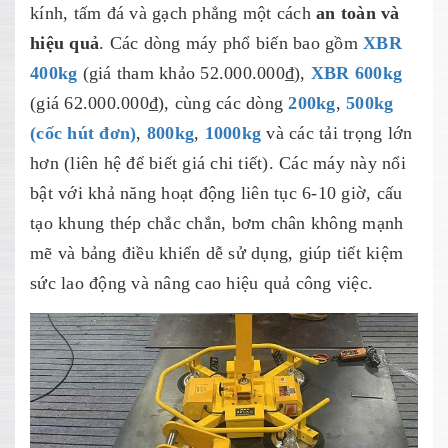
kính, tấm đá và gạch phẳng một cách
an toàn và
hiệu quả
. Các dòng máy phổ biến bao gồm
XBR
400kg
(giá tham khảo 52.000.000₫),
XBR 600kg
(giá 62.000.000₫), cùng các dòng
200kg
,
500kg
(cốc hút đơn)
,
800kg
,
1000kg
và các tải trọng lớn
hơn (liên hệ để biết giá chi tiết). Các máy này nổi
bật với khả năng hoạt động liên tục 6-10 giờ, cấu
tạo khung thép chắc chắn, bơm chân không mạnh
mẽ và bảng điều khiển dễ sử dụng, giúp tiết kiệm
sức lao động và nâng cao hiệu quả công việc.