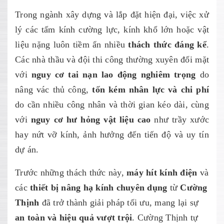
Trong ngành xây dựng và lắp đặt hiện đại, việc xử
lý các tấm kính cường lực, kính khổ lớn hoặc vật
liệu nặng luôn tiềm ẩn nhiều
thách thức đáng kể
.
Các nhà thầu và đội thi công thường xuyên đối mặt
với
nguy cơ tai nạn lao động nghiêm trọng
do
nâng vác thủ công,
tốn kém nhân lực và chi phí
do cần nhiều công nhân và thời gian kéo dài, cùng
với
nguy cơ hư hỏng vật liệu cao
như trầy xước
hay nứt vỡ kính, ảnh hưởng đến tiến độ và uy tín
dự án.
Trước những thách thức này,
máy hít kính điện
và
các
thiết bị nâng hạ kính
chuyên dụng
từ
Cường
Thịnh
đã trở thành giải pháp tối ưu, mang lại sự
an toàn và hiệu quả vượt trội
. Cường Thịnh tự