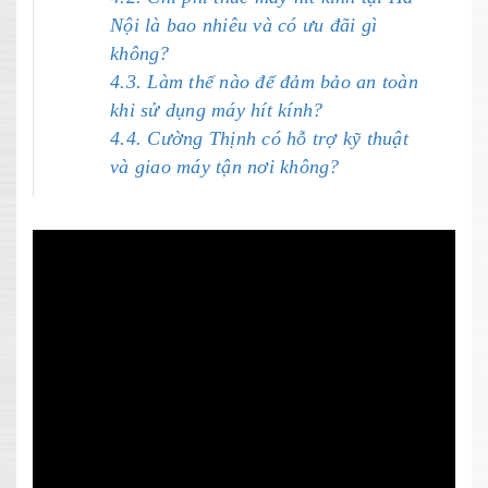
Nội là bao nhiêu và có ưu đãi gì
không?
4.3. Làm thế nào để đảm bảo an toàn
khi sử dụng máy hít kính?
4.4. Cường Thịnh có hỗ trợ kỹ thuật
và giao máy tận nơi không?