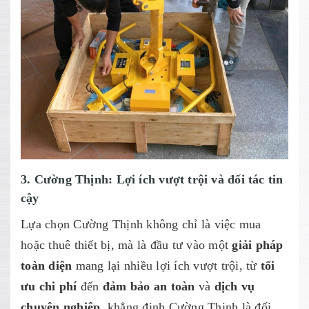
3. Cường Thịnh: Lợi ích vượt trội và đối tác tin
cậy
Lựa chọn Cường Thịnh không chỉ là việc mua
hoặc thuê thiết bị, mà là đầu tư vào một
giải pháp
toàn diện
mang lại nhiều lợi ích vượt trội, từ
tối
ưu chi phí
đến
đảm bảo an toàn
và
dịch vụ
chuyên nghiệp
, khẳng định Cường Thịnh là đối