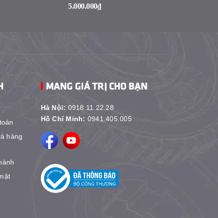
5.000.000₫
1₫
H
MANG GIÁ TRỊ CHO BẠN
Hà Nội:
0918.11.22.28
Hồ Chí Minh:
0941.405.005
toán
rả hàng
hành
mật