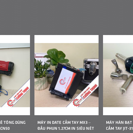
BÊ TÔNG DÙNG
MÁY IN DATE CẦM TAY MX3 –
MÁY HÀN BẠT
GCN50
ĐẦU PHUN 1.27CM IN SIÊU NÉT
CẦM TAY JIT-31