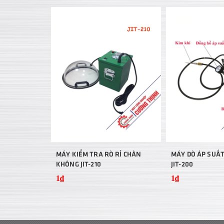
MÁY KIỂM TRA RÒ RỈ CHÂN
MÁY DÒ ÁP SUẤT
KHÔNG JIT-210
JIT-200
1₫
1₫