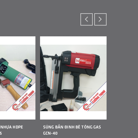
 NHỰA HDPE
SÚNG BẮN ĐINH BÊ TÔNG GAS
MÁY HÀN B
5
GCN-40
CẦM TAY JIT