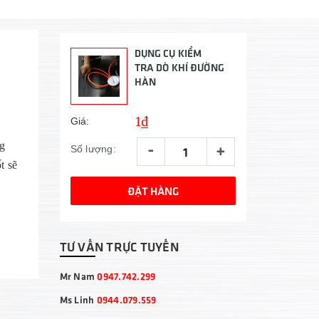
DỤNG CỤ KIỂM
TRA DÒ KHÍ ĐƯỜNG
HÀN
1₫
Giá:
-
+
g
Số lượng:
t sẽ
ĐẶT HÀNG
TƯ VẤN TRỰC TUYẾN
Mr Nam
0947.742.299
Ms Linh
0944.079.559