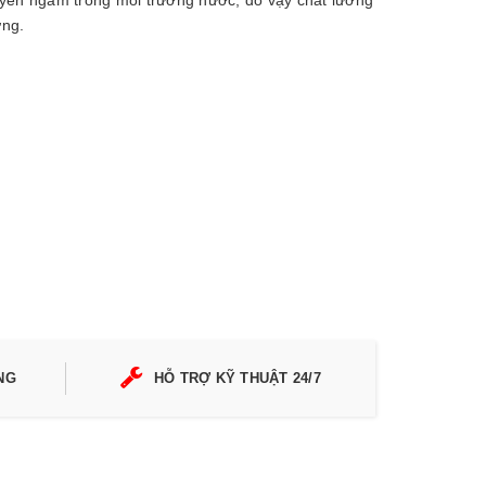
uyên ngâm trong môi trường nước, do vậy chất lương
 vững.
NG
HỖ TRỢ KỸ THUẬT 24/7