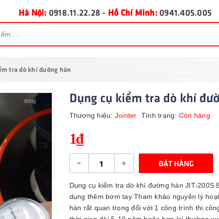
Hà Nội:
0918.11.22.28
-
Hồ Chí Minh:
0941.405.005
ểm tra dò khí đường hàn
Dụng cụ kiểm tra dò khí đư
Thương hiệu:
Jointer
Tình trạng:
Còn hàng
1₫
-
+
ĐẶT HÀNG
Dụng cụ kiểm tra dò khí đường hàn JIT-200S 
dụng thêm bơm tay Tham khảo nguyên lý hoạt 
hàn rất quan trọng đối với 1 công trình thi c