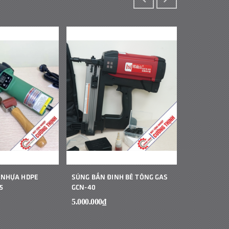
 NHỰA HDPE
SÚNG BẮN ĐINH BÊ TÔNG GAS
MÁY HÀN B
5
GCN-40
CẦM TAY JIT
5.000.000₫
1₫