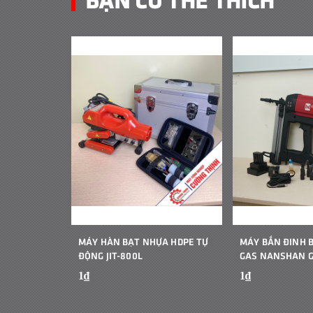
MÁY HÀN BẠT NHỰA HDPE TỰ
MÁY BẮN ĐINH 
ĐỘNG JIT-800L
GAS NANSHAN 
1₫
1₫