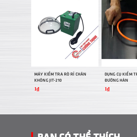
MÁY KIỂM TRA RÒ RỈ CHÂN
DỤNG CỤ KIỂM T
KHÔNG JIT-210
ĐƯỜNG HÀN
1₫
1₫
BẠN CÓ THỂ THÍCH