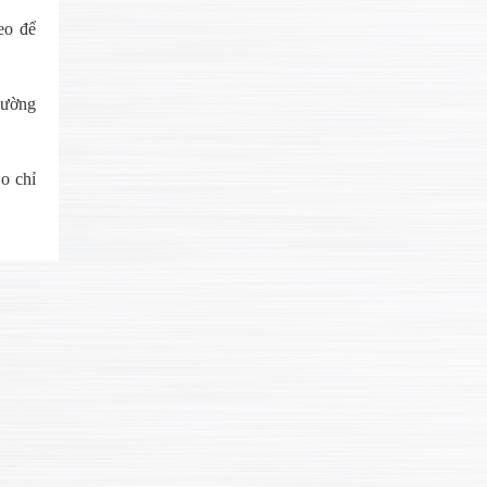
eo để
hường
o chỉ