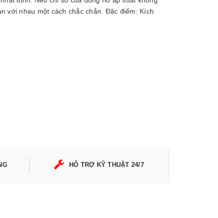
 nhất định. Nếu chỉ số của đồng hồ áp suất không
àn với nhau một cách chắc chắn. Đặc điểm: Kích
NG
HỖ TRỢ KỸ THUẬT 24/7