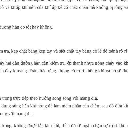
dò và khớp khí nén của khí áp kế có chắc chắn mà không bị lỏng và 
đường hàn có tốt hay không.
ra, kẹp chặt bằng kẹp tay và siết chặt tay bằng cờ lê để tránh rò rỉ 
y hai đầu đường hàn cần kiểm tra, ép thanh nhựa nóng chảy vào k
lấp đầy khoang. Đảm bảo rằng không có rò rỉ không khí và nó sẽ đư
trong trực tiếp theo hướng song song với màng địa.
ử dụng súng hàn khí nóng để làm mềm phần cần chèn, sau đó đưa ki
song với màng địa.
trong, không được lắc kim khí, điều đó sẽ ngăn chặn sự rò rỉ khôn