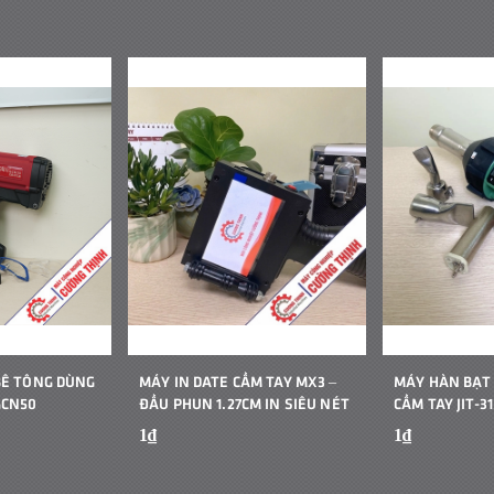
BÊ TÔNG DÙNG
MÁY IN DATE CẦM TAY MX3 –
MÁY HÀN BẠT
GCN50
ĐẦU PHUN 1.27CM IN SIÊU NÉT
CẦM TAY JIT-31
1₫
1₫