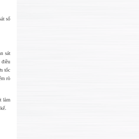
át số
n sát
 điều
ơn tốc
iểm rò
t làm
 kế.