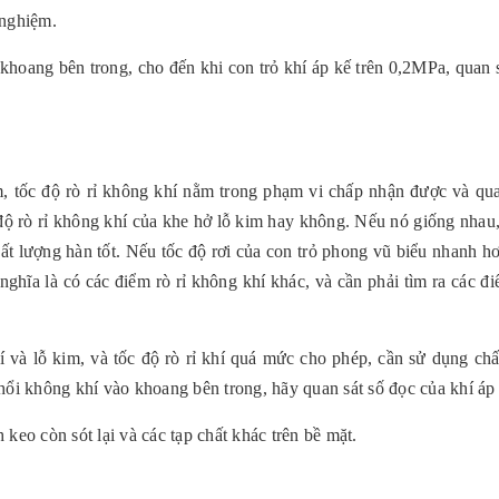
 nghiệm.
hoang bên trong, cho đến khi con trỏ khí áp kế trên 0,2MPa, quan s
m, tốc độ rò rỉ không khí nằm trong phạm vi chấp nhận được và qua
 độ rò rỉ không khí của khe hở lỗ kim hay không. Nếu nó giống nhau,
hất lượng hàn tốt. Nếu tốc độ rơi của con trỏ phong vũ biểu nhanh h
nghĩa là có các điểm rò rỉ không khí khác, và cần phải tìm ra các đ
í và lỗ kim, và tốc độ rò rỉ khí quá mức cho phép, cần sử dụng chấ
 thổi không khí vào khoang bên trong, hãy quan sát số đọc của khí áp
ch keo còn sót lại và các tạp chất khác trên bề mặt.