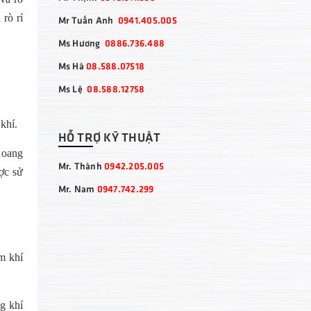
rò rỉ
Mr Tuấn Anh
0941.405.005
Ms Hương
0886.736.488
Ms Hà
08.588.07518
Ms Lệ
08.588.12758
khí.
HỖ TRỢ KỸ THUẬT
hoang
Mr. Thành
0942.205.005
ợc sử
Mr. Nam
0947.742.299
m khí
g khí