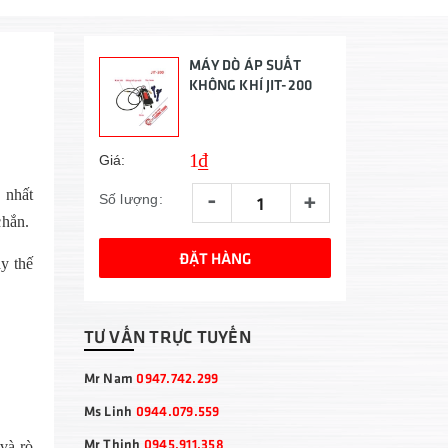
MÁY DÒ ÁP SUẤT
KHÔNG KHÍ JIT-200
1₫
Giá:
-
+
 nhất
Số lượng:
chắn.
ĐẶT HÀNG
y thế
TƯ VẤN TRỰC TUYẾN
Mr Nam
0947.742.299
Ms Linh
0944.079.559
Mr Thịnh
0945.911.358
và rò